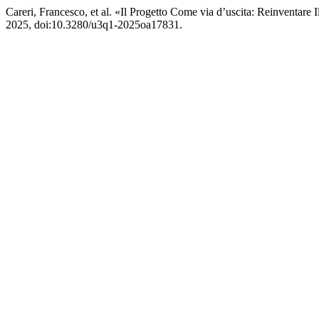
Careri, Francesco, et al. «Il Progetto Come via d’uscita: Reinventa
2025, doi:10.3280/u3q1-2025oa17831.