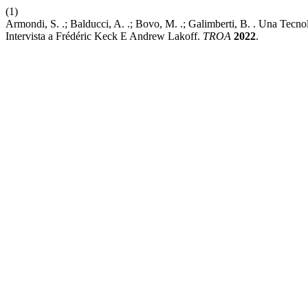
(1)
Armondi, S. .; Balducci, A. .; Bovo, M. .; Galimberti, B. . Una Tecn
Intervista a Frédéric Keck E Andrew Lakoff.
TROA
2022
.