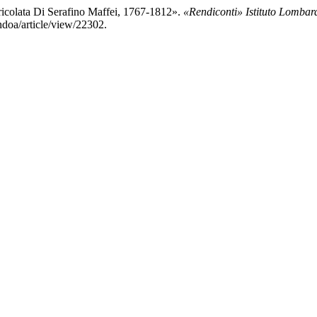
ricolata Di Serafino Maffei, 1767-1812».
«Rendiconti» Istituto Lombar
rndoa/article/view/22302.