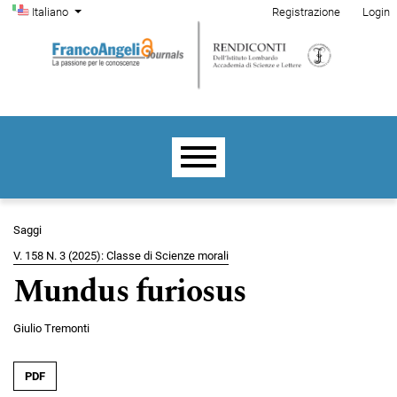
Menu di amministrazione
Salta al menu principale di navigazione
Salta al contenuto principale
Salta al piè di pagina del sito
Cambia la lingua. La lingua corrente è:
Italiano
Registrazione
Login
Menu principale
Saggi
V. 158 N. 3 (2025): Classe di Scienze morali
Mundus furiosus
Giulio Tremonti
PDF