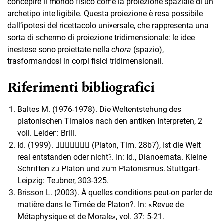
concepire il mondo fisico come la proiezione spaziale di un
archetipo intelligibile. Questa proiezione è resa possibile
dall’ipotesi del ricettacolo universale, che rappresenta una
sorta di schermo di proiezione tridimensionale: le idee
inestese sono proiettate nella
chora
(spazio),
trasformandosi in corpi fisici tridimensionali.
Riferimenti bibliografici
Baltes M. (1976-1978). Die Weltentstehung des
platonischen Timaios nach den antiken Interpreten, 2
voll. Leiden: Brill.
Id. (1999). 􀄫􀈑􀈖􀈠􀈞􀄰􀈞 (Platon, Tim. 28b7), Ist die Welt
real entstanden oder nicht?. In: Id., Dianoemata. Kleine
Schriften zu Platon und zum Platonismus. Stuttgart-
Leipzig: Teubner, 303-325.
Brisson L. (2003). À quelles conditions peut-on parler de
matière dans le Timée de Platon?. In: «Revue de
Métaphysique et de Morale», vol. 37: 5-21.