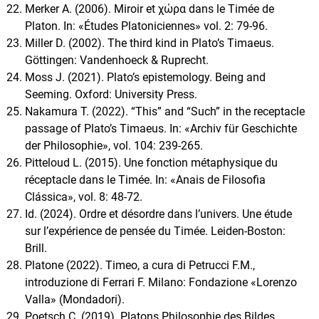
Merker A. (2006). Miroir et χώρα dans le Timée de
Platon. In: «Études Platoniciennes» vol. 2: 79-96.
Miller D. (2002). The third kind in Plato’s Timaeus.
Göttingen: Vandenhoeck & Ruprecht.
Moss J. (2021). Plato’s epistemology. Being and
Seeming. Oxford: University Press.
Nakamura T. (2022). “This” and “Such” in the receptacle
passage of Plato’s Timaeus. In: «Archiv für Geschichte
der Philosophie», vol. 104: 239-265.
Pitteloud L. (2015). Une fonction métaphysique du
réceptacle dans le Timée. In: «Anais de Filosofia
Clássica», vol. 8: 48-72.
Id. (2024). Ordre et désordre dans l’univers. Une étude
sur l’expérience de pensée du Timée. Leiden-Boston:
Brill.
Platone (2022). Timeo, a cura di Petrucci F.M.,
introduzione di Ferrari F. Milano: Fondazione «Lorenzo
Valla» (Mondadori).
Poetsch C. (2019). Platons Philosophie des Bildes.