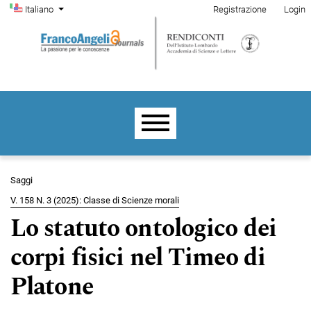
Menu di amministrazione
Salta al menu principale di navigazione
Salta al contenuto principale
Salta al piè di pagina del sito
Cambia la lingua. La lingua corrente è:
Italiano
Registrazione
Login
Menu principale
Saggi
V. 158 N. 3 (2025): Classe di Scienze morali
Lo statuto ontologico dei
corpi fisici nel Timeo di
Platone