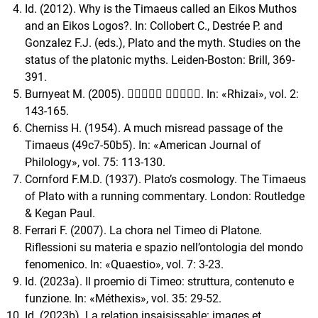
Id. (2012). Why is the Timaeus called an Eikos Muthos
and an Eikos Logos?. In: Collobert C., Destrée P. and
Gonzalez F.J. (eds.), Plato and the myth. Studies on the
status of the platonic myths. Leiden-Boston: Brill, 369-
391.
Burnyeat M. (2005). 􀇼􀇿􀈀􀈍􀈈 􀈂􀈊􀄬􀈅􀈈. In: «Rhizai», vol. 2:
143-165.
Cherniss H. (1954). A much misread passage of the
Timaeus (49c7-50b5). In: «American Journal of
Philology», vol. 75: 113-130.
Cornford F.M.D. (1937). Plato’s cosmology. The Timaeus
of Plato with a running commentary. London: Routledge
& Kegan Paul.
Ferrari F. (2007). La chora nel Timeo di Platone.
Riflessioni su materia e spazio nell’ontologia del mondo
fenomenico. In: «Quaestio», vol. 7: 3-23.
Id. (2023a). Il proemio di Timeo: struttura, contenuto e
funzione. In: «Méthexis», vol. 35: 29-52.
Id. (2023b). La relation insaisissable: images et