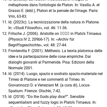
métaphores dans l’ontologie de Platon. In: Vasiliu A. et
Grasso E. (édd.), Platon et la pensée de l’image. Paris:
Vrin, 63-83.
Id. (2023c). La tecnicizzazione della natura in Platone.
In: «Studi Filosofici», vol. 46: 11-36.
Fritsche J. (2006). Aristotle on 􀈋􀈫􀈡􀄮 in Plato’s Timaeus
(Physics IV 2, 209b6-17). In: «Archiv für
Begriffsgeschichte», vol. 48: 27-44.
Fronterotta F. (2001). Méthexis. La teoria platonica delle
idee e la partecipazione delle cose empiriche. Dai
dialoghi giovanili al Parmenide. Pisa: Edizioni della
Normale 2001.
Id. (2014). Luogo, spazio e sostrato spazio-materiale nel
Timeo di Platone e nei commenti al Timeo. In:
Giovannozzi D. e Veneziani M. (a cura di), Locus-
Spatium. Firenze: Olschki, 7-42.
Id. (2018). “Do the Gods play dice?”. Sensible
sequentialism and fuzzy logic in Plato’s Timaeus. In: