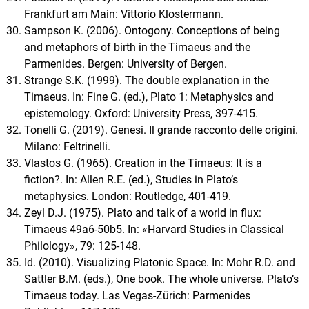
Frankfurt am Main: Vittorio Klostermann.
Sampson K. (2006). Ontogony. Conceptions of being
and metaphors of birth in the Timaeus and the
Parmenides. Bergen: University of Bergen.
Strange S.K. (1999). The double explanation in the
Timaeus. In: Fine G. (ed.), Plato 1: Metaphysics and
epistemology. Oxford: University Press, 397-415.
Tonelli G. (2019). Genesi. Il grande racconto delle origini.
Milano: Feltrinelli.
Vlastos G. (1965). Creation in the Timaeus: It is a
fiction?. In: Allen R.E. (ed.), Studies in Plato’s
metaphysics. London: Routledge, 401-419.
Zeyl D.J. (1975). Plato and talk of a world in flux:
Timaeus 49a6-50b5. In: «Harvard Studies in Classical
Philology», 79: 125-148.
Id. (2010). Visualizing Platonic Space. In: Mohr R.D. and
Sattler B.M. (eds.), One book. The whole universe. Plato’s
Timaeus today. Las Vegas-Zürich: Parmenides