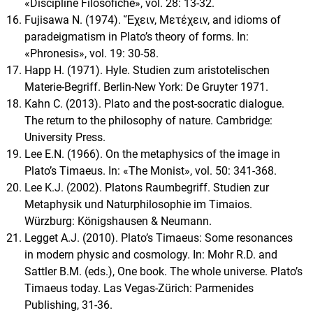
«Discipline Filosofiche», vol. 28: 13-32.
Fujisawa N. (1974). Ἔχειν, Μετέχειν, and idioms of
paradeigmatism in Plato’s theory of forms. In:
«Phronesis», vol. 19: 30-58.
Happ H. (1971). Hyle. Studien zum aristotelischen
Materie-Begriff. Berlin-New York: De Gruyter 1971.
Kahn C. (2013). Plato and the post-socratic dialogue.
The return to the philosophy of nature. Cambridge:
University Press.
Lee E.N. (1966). On the metaphysics of the image in
Plato’s Timaeus. In: «The Monist», vol. 50: 341-368.
Lee K.J. (2002). Platons Raumbegriff. Studien zur
Metaphysik und Naturphilosophie im Timaios.
Würzburg: Königshausen & Neumann.
Legget A.J. (2010). Plato’s Timaeus: Some resonances
in modern physic and cosmology. In: Mohr R.D. and
Sattler B.M. (eds.), One book. The whole universe. Plato’s
Timaeus today. Las Vegas-Zürich: Parmenides
Publishing, 31-36.