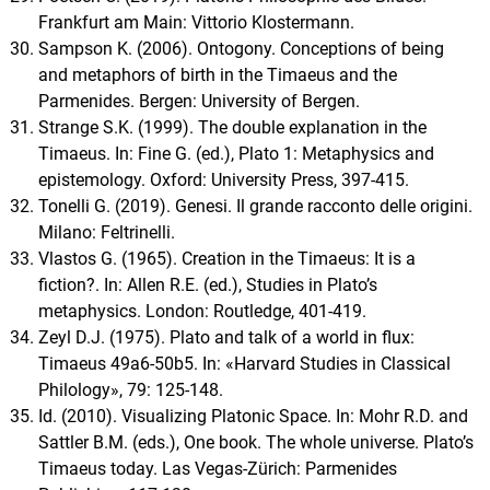
Frankfurt am Main: Vittorio Klostermann.
Sampson K. (2006). Ontogony. Conceptions of being
and metaphors of birth in the Timaeus and the
Parmenides. Bergen: University of Bergen.
Strange S.K. (1999). The double explanation in the
Timaeus. In: Fine G. (ed.), Plato 1: Metaphysics and
epistemology. Oxford: University Press, 397-415.
Tonelli G. (2019). Genesi. Il grande racconto delle origini.
Milano: Feltrinelli.
Vlastos G. (1965). Creation in the Timaeus: It is a
fiction?. In: Allen R.E. (ed.), Studies in Plato’s
metaphysics. London: Routledge, 401-419.
Zeyl D.J. (1975). Plato and talk of a world in flux:
Timaeus 49a6-50b5. In: «Harvard Studies in Classical
Philology», 79: 125-148.
Id. (2010). Visualizing Platonic Space. In: Mohr R.D. and
Sattler B.M. (eds.), One book. The whole universe. Plato’s
Timaeus today. Las Vegas-Zürich: Parmenides