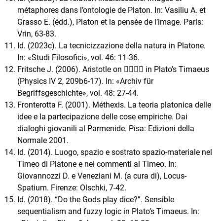
métaphores dans l’ontologie de Platon. In: Vasiliu A. et
Grasso E. (édd.), Platon et la pensée de l’image. Paris:
Vrin, 63-83.
Id. (2023c). La tecnicizzazione della natura in Platone.
In: «Studi Filosofici», vol. 46: 11-36.
Fritsche J. (2006). Aristotle on 􀈋􀈫􀈡􀄮 in Plato’s Timaeus
(Physics IV 2, 209b6-17). In: «Archiv für
Begriffsgeschichte», vol. 48: 27-44.
Fronterotta F. (2001). Méthexis. La teoria platonica delle
idee e la partecipazione delle cose empiriche. Dai
dialoghi giovanili al Parmenide. Pisa: Edizioni della
Normale 2001.
Id. (2014). Luogo, spazio e sostrato spazio-materiale nel
Timeo di Platone e nei commenti al Timeo. In:
Giovannozzi D. e Veneziani M. (a cura di), Locus-
Spatium. Firenze: Olschki, 7-42.
Id. (2018). “Do the Gods play dice?”. Sensible
sequentialism and fuzzy logic in Plato’s Timaeus. In: