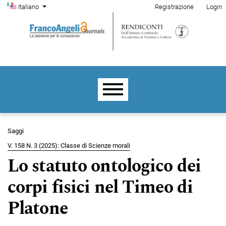
Menu di amministrazione
Salta al menu principale di navigazione
Salta al contenuto principale
Salta al piè di pagina del sito
Cambia la lingua. La lingua corrente è:
Italiano
Registrazione
Login
Menu principale
Saggi
V. 158 N. 3 (2025): Classe di Scienze morali
Lo statuto ontologico dei
corpi fisici nel Timeo di
Platone