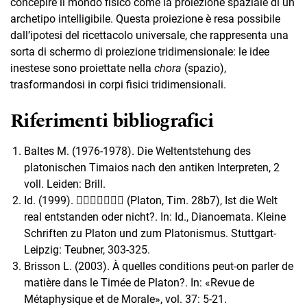
concepire il mondo fisico come la proiezione spaziale di un
archetipo intelligibile. Questa proiezione è resa possibile
dall’ipotesi del ricettacolo universale, che rappresenta una
sorta di schermo di proiezione tridimensionale: le idee
inestese sono proiettate nella
chora
(spazio),
trasformandosi in corpi fisici tridimensionali.
Riferimenti bibliografici
Baltes M. (1976-1978). Die Weltentstehung des
platonischen Timaios nach den antiken Interpreten, 2
voll. Leiden: Brill.
Id. (1999). 􀄫􀈑􀈖􀈠􀈞􀄰􀈞 (Platon, Tim. 28b7), Ist die Welt
real entstanden oder nicht?. In: Id., Dianoemata. Kleine
Schriften zu Platon und zum Platonismus. Stuttgart-
Leipzig: Teubner, 303-325.
Brisson L. (2003). À quelles conditions peut-on parler de
matière dans le Timée de Platon?. In: «Revue de
Métaphysique et de Morale», vol. 37: 5-21.