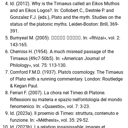
Id. (2012). Why is the Timaeus called an Eikos Muthos
and an Eikos Logos?. In: Collobert C., Destrée P. and
Gonzalez F.J. (eds.), Plato and the myth. Studies on the
status of the platonic myths. Leiden-Boston: Brill, 369-
391.
Burnyeat M. (2005). 􀇼􀇿􀈀􀈍􀈈 􀈂􀈊􀄬􀈅􀈈. In: «Rhizai», vol. 2:
143-165.
Cherniss H. (1954). A much misread passage of the
Timaeus (49c7-50b5). In: «American Journal of
Philology», vol. 75: 113-130.
Cornford F.M.D. (1937). Plato’s cosmology. The Timaeus
of Plato with a running commentary. London: Routledge
& Kegan Paul.
Ferrari F. (2007). La chora nel Timeo di Platone.
Riflessioni su materia e spazio nell’ontologia del mondo
fenomenico. In: «Quaestio», vol. 7: 3-23.
Id. (2023a). Il proemio di Timeo: struttura, contenuto e
funzione. In: «Méthexis», vol. 35: 29-52.
Id. (2023b). La relation insaisissable: images et