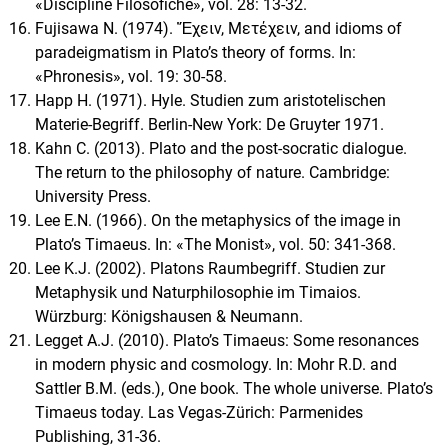
«Discipline Filosofiche», vol. 28: 13-32.
Fujisawa N. (1974). Ἔχειν, Μετέχειν, and idioms of
paradeigmatism in Plato’s theory of forms. In:
«Phronesis», vol. 19: 30-58.
Happ H. (1971). Hyle. Studien zum aristotelischen
Materie-Begriff. Berlin-New York: De Gruyter 1971.
Kahn C. (2013). Plato and the post-socratic dialogue.
The return to the philosophy of nature. Cambridge:
University Press.
Lee E.N. (1966). On the metaphysics of the image in
Plato’s Timaeus. In: «The Monist», vol. 50: 341-368.
Lee K.J. (2002). Platons Raumbegriff. Studien zur
Metaphysik und Naturphilosophie im Timaios.
Würzburg: Königshausen & Neumann.
Legget A.J. (2010). Plato’s Timaeus: Some resonances
in modern physic and cosmology. In: Mohr R.D. and
Sattler B.M. (eds.), One book. The whole universe. Plato’s
Timaeus today. Las Vegas-Zürich: Parmenides
Publishing, 31-36.