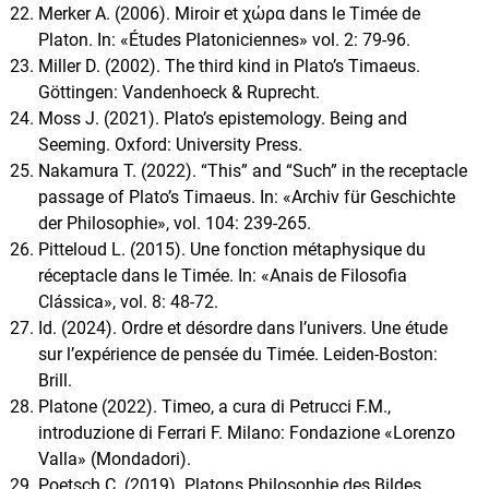
Merker A. (2006). Miroir et χώρα dans le Timée de
Platon. In: «Études Platoniciennes» vol. 2: 79-96.
Miller D. (2002). The third kind in Plato’s Timaeus.
Göttingen: Vandenhoeck & Ruprecht.
Moss J. (2021). Plato’s epistemology. Being and
Seeming. Oxford: University Press.
Nakamura T. (2022). “This” and “Such” in the receptacle
passage of Plato’s Timaeus. In: «Archiv für Geschichte
der Philosophie», vol. 104: 239-265.
Pitteloud L. (2015). Une fonction métaphysique du
réceptacle dans le Timée. In: «Anais de Filosofia
Clássica», vol. 8: 48-72.
Id. (2024). Ordre et désordre dans l’univers. Une étude
sur l’expérience de pensée du Timée. Leiden-Boston:
Brill.
Platone (2022). Timeo, a cura di Petrucci F.M.,
introduzione di Ferrari F. Milano: Fondazione «Lorenzo
Valla» (Mondadori).
Poetsch C. (2019). Platons Philosophie des Bildes.