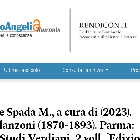
ne
Ultimo fascicolo
Consulta l'archivio
Pro
 Spada M., a cura di (2023).
lanzoni (1870-1893). Parma:
Studi Verdiani, 2 voll. [Edizi