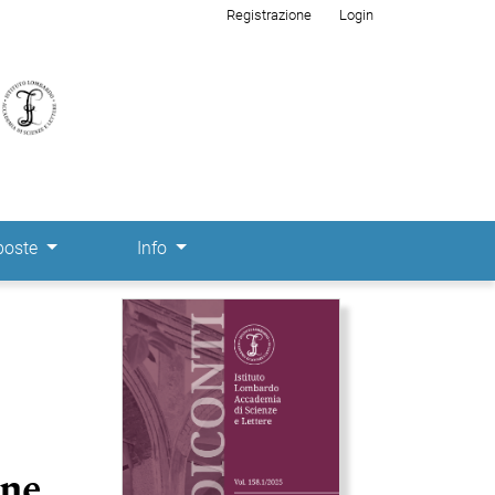
Registrazione
Login
poste
Info
Immagine di copertina
one