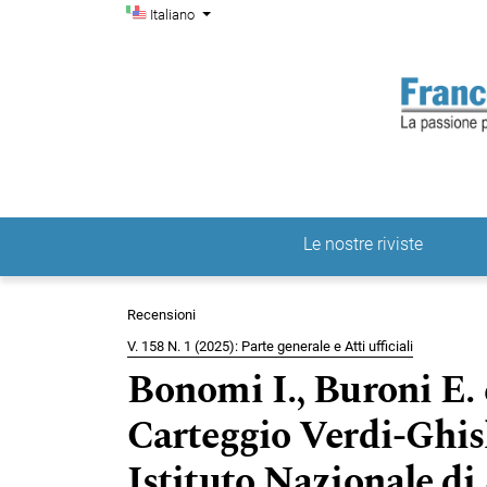
Menu di amministrazio
Salta al menu principale di navigazione
Salta al contenuto principale
Salta al piè di pagina del sito
Cambia la lingua. La lingua corrente è:
Italiano
Le nostre riviste
Menu principale
Recensioni
V. 158 N. 1 (2025): Parte generale e Atti ufficiali
Bonomi I., Buroni E. e
Carteggio Verdi-Ghis
Istituto Nazionale di 