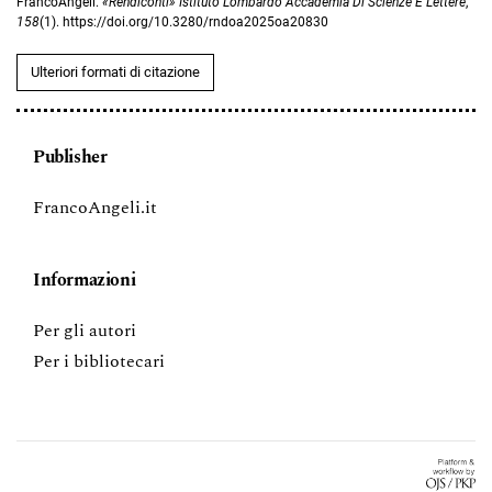
FrancoAngeli.
«Rendiconti» Istituto Lombardo Accademia Di Scienze E Lettere
,
158
(1). https://doi.org/10.3280/rndoa2025oa20830
Ulteriori formati di citazione
Publisher
FrancoAngeli.it
Informazioni
Per gli autori
Per i bibliotecari