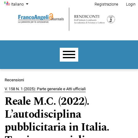
Menu di amministrazione
Salta al menu principale di navigazione
Salta al contenuto principale
Salta al piè di pagina del sito
Cambia la lingua. La lingua corrente è:
Italiano
Registrazione
Login
Menu principale
Recensioni
V. 158 N. 1 (2025): Parte generale e Atti ufficiali
Reale M.C. (2022).
L’autodisciplina
pubblicitaria in Italia.