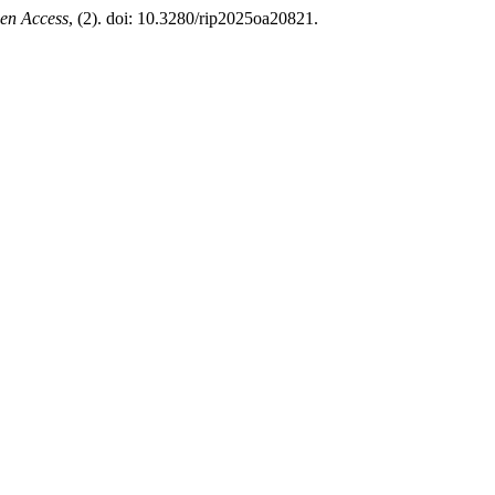
pen Access
, (2). doi: 10.3280/rip2025oa20821.