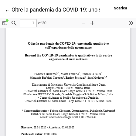
Scar
Scarica
Ritorna ai dettagli dell'articolo
←
Oltre la pandemia da COVID-19: uno studio qualita