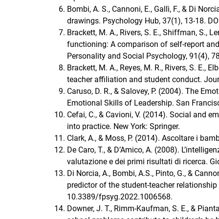
Bombi, A. S., Cannoni, E., Gallì, F., & Di Nor
drawings. Psychology Hub, 37(1), 13-18. D
Brackett, M. A., Rivers, S. E., Shiffman, S., L
functioning: A comparison of self-report an
Personality and Social Psychology, 91(4), 
Brackett, M. A., Reyes, M. R., Rivers, S. E., 
teacher affiliation and student conduct. Jo
Caruso, D. R., & Salovey, P. (2004). The Emo
Emotional Skills of Leadership. San Francisc
Cefai, C., & Cavioni, V. (2014). Social and e
into practice. New York: Springer.
Clark, A., & Moss, P. (2014). Ascoltare i bam
De Caro, T., & D’Amico, A. (2008). L’intellige
valutazione e dei primi risultati di ricerca. 
Di Norcia, A., Bombi, A.S., Pinto, G., & Canno
predictor of the student-teacher relationshi
10.3389/fpsyg.2022.1006568.
Downer, J. T., Rimm-Kaufman, S. E., & Pianta