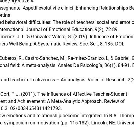
4405(94)90026-4.
nsegnante. Aspetti evolutivi e clinici [Enhancing Relationships 
rtina.
d behavioral difficulties: The role of teachers’ social and emoti
International Journal of Emotional Education, 9(2), 72-89.
Jiménez, J. L. & González Valero, G. (2019). Influence of Emotion
rs Well-Being: A Systematic Review. Soc. Sci., 8, 185. DOI:
Cuberos, R., Castro-Sanchez, M., Ra-mirez-Granizo, I., & Gabriel, G
onal field: A meta-analysis. Anales De Psicología, 36(1), 84-91. 
 and teacher effectiveness – An analysis. Voice of Research, 2(2
 & Oort, F. J. (2011). The Influence of Affective Teacher-Student
ent and Achievement: A Meta-Analytic Approach. Review of
I: 10.3102/0034654311421793.
How emotions and relationship become integrated. In R.A. Thom
a symposium on motivation (pp. 115-182). Lincoln, NE: Universi