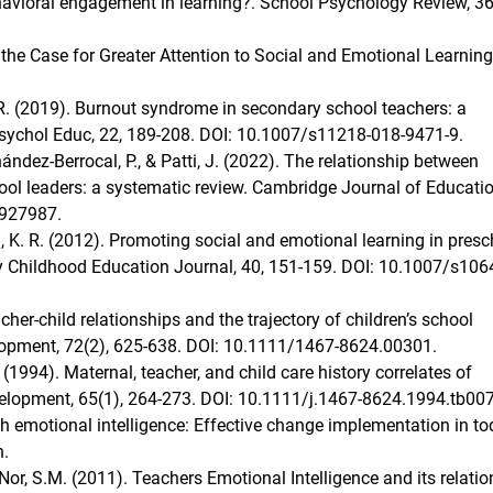
-havioral engagement in learning?. School Psychology Review, 36
the Case for Greater Attention to Social and Emotional Learning
R. (2019). Burnout syndrome in secondary school teachers: a
sychol Educ, 22, 189-208. DOI: 10.1007/s11218-018-9471-9.
rnández-Berrocal, P., & Patti, J. (2022). The relationship between
hool leaders: a systematic review. Cambridge Journal of Educatio
1927987.
ung, K. R. (2012). Promoting social and emotional learning in pres
rly Childhood Education Journal, 40, 151-159. DOI: 10.1007/s106
acher-child relationships and the trajectory of children’s school
lopment, 72(2), 625-638. DOI: 10.1111/1467-8624.00301.
 (1994). Maternal, teacher, and child care history correlates of
development, 65(1), 264-273. DOI: 10.1111/j.1467-8624.1994.tb00
th emotional intelligence: Effective change implementation in to
n.
& Nor, S.M. (2011). Teachers Emotional Intelligence and its relati