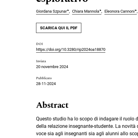
▸
▸
▸
Giordana Szpunar
Chiara Mannola
Eleonora Cannoni
SCARICA QUI IL PDF
DOI
https://doi.org/10.3280/rip2024oa18870
Inviata
20 novembre 2024
Pubblicato
28-11-2024
Abstract
Questo studio ha lo scopo di indagare il ruolo d
della relazione insegnante-studente. La novità d
voce sia agli insegnanti sia agli alunni allo sco