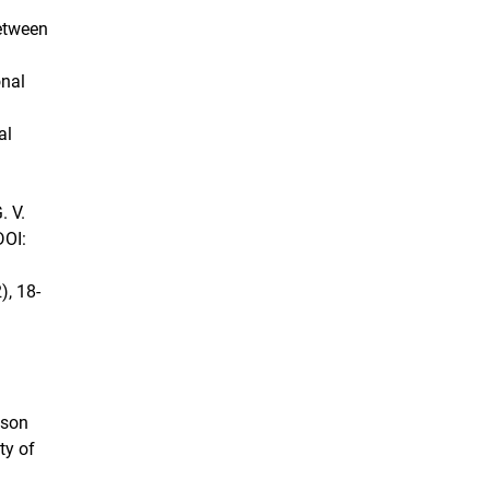
Between
onal
al
. V.
DOI:
), 18-
pson
ty of