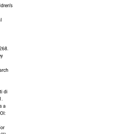
ldren’s
l
268.
ey
earch
i di
1.
s a
OI:
for