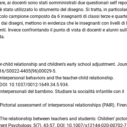
are, ai docenti sono stati somministrati due questionari self repo
stato utilizzato lo strumento del disegno. Si tratta, in particolar
colo campione composto da 6 insegnanti di classi terze e quart
e dai disegni, mettono in evidenza che le insegnanti con livelli di 
nti. Invece confrontando il punto di vista di docenti e alunni sull
ta.
er-child relationship and children’s early school adjustment. Jour
1016/S0022-4405(96)00029-5.
 interpersonal behaviors and the teacher-child relationship.
 DOI: 10.1037/0012-1649.34.5.934.
 interpersonali del bambino. Studiare la socialità infantile con il
. Pictorial assessment of interpersonal relationships (PAIR). Firen
. The relationship between teachers and students: Children’ pictor
rrent Psychology, 5(7), 43-57. DOI: 10.1007/s12144-020-00702-7