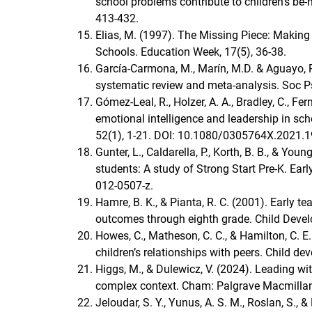
school problems contribute to children’s be
413-432.
Elias, M. (1997). The Missing Piece: Making 
Schools. Education Week, 17(5), 36-38.
García-Carmona, M., Marín, M.D. & Aguayo, 
systematic review and meta-analysis. Soc P
Gómez-Leal, R., Holzer, A. A., Bradley, C., Fe
emotional intelligence and leadership in sc
52(1), 1-21. DOI: 10.1080/0305764X.2021.
Gunter, L., Caldarella, P., Korth, B. B., & Yo
students: A study of Strong Start Pre-K. Ea
012-0507-z.
Hamre, B. K., & Pianta, R. C. (2001). Early te
outcomes through eighth grade. Child Deve
Howes, C., Matheson, C. C., & Hamilton, C. E.
children’s relationships with peers. Child 
Higgs, M., & Dulewicz, V. (2024). Leading wi
complex context. Cham: Palgrave Macmilla
Jeloudar, S. Y., Yunus, A. S. M., Roslan, S., 