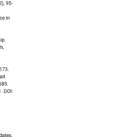
), 95-
ce in
hip
h,
2173.
ait
685.
1. DOI:
pdates.