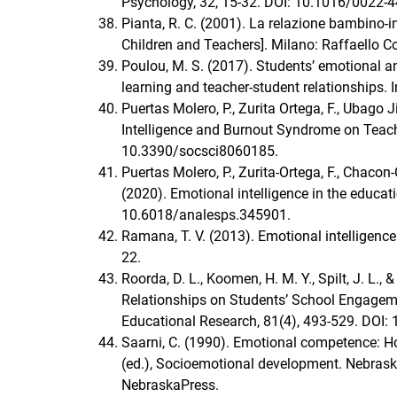
Psychology, 32, 15-32. DOI: 10.1016/0022-
Pianta, R. C. (2001). La relazione bambino-i
Children and Teachers]. Milano: Raffaello Co
Poulou, M. S. (2017). Students’ emotional an
learning and teacher-student relationships. 
Puertas Molero, P., Zurita Ortega, F., Ubago 
Intelligence and Burnout Syndrome on Teache
10.3390/socsci8060185.
Puertas Molero, P., Zurita-Ortega, F., Chacon-
(2020). Emotional intelligence in the educati
10.6018/analesps.345901.
Ramana, T. V. (2013). Emotional intelligence
22.
Roorda, D. L., Koomen, H. M. Y., Spilt, J. L.,
Relationships on Students’ School Engagem
Educational Research, 81(4), 493-529. DO
Saarni, C. (1990). Emotional competence: 
(ed.), Socioemotional development. Nebrask
NebraskaPress.