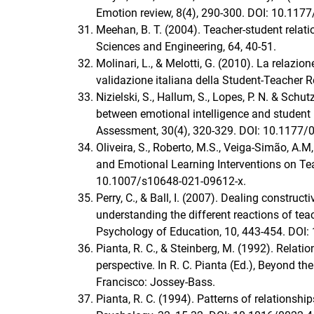
Emotion review, 8(4), 290-300. DOI: 10.1
Meehan, B. T. (2004). Teacher-student relat
Sciences and Engineering, 64, 40-51.
Molinari, L., & Melotti, G. (2010). La relazio
validazione italiana della Student-Teacher R
Nizielski, S., Hallum, S., Lopes, P. N. & Schu
between emotional intelligence and student
Assessment, 30(4), 320-329. DOI: 10.117
Oliveira, S., Roberto, M.S., Veiga-Simão, A.
and Emotional Learning Interventions on Te
10.1007/s10648-021-09612-x.
Perry, C., & Ball, I. (2007). Dealing construc
understanding the different reactions of tea
Psychology of Education, 10, 443-454. DOI
Pianta, R. C., & Steinberg, M. (1992). Relat
perspective. In R. C. Pianta (Ed.), Beyond the
Francisco: Jossey-Bass.
Pianta, R. C. (1994). Patterns of relationsh