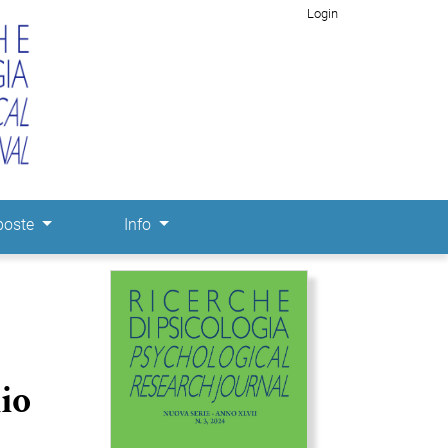
Login
poste
Info
Immagine di copertina
io