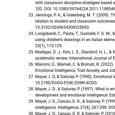
with classroom discipline strategies based o
102. DOI: 10.1080/09764224.2011.1188546
Jennings, P. A., & Greenberg, M. T. (2009).
relation to student and classroom outcomes.
10.3102/0034654308325693.
Longobardi, C., Pasta, T., Gastaldi, F. G. M.,
using children’s drawings in an Italian ele
25(1), 115-129.
Madigan, D. J., Kim, L. E., Glandorf, H. L., 
systematic review. International Journal of
Mancini, G., Mameli, C. & Biolcati, R. (2022).
Emotional Intelligence, Trait Anxiety, and Jo
Mayer, J. D, & Salovey P. (1990). Emotional i
10.2190/DUGG-P24E-52WK-6CDG.
Mayer, J. D., & Salovey, P. (1997). What is em
development and emotional intelligence: Ed
Mayer, J. D., Caruso, D. R., & Salovey, P. (19
intelligence. Intelligence, 27(4), 267-298.
Mayer, J. D., Caruso, D. R. & Salovey, P. (20