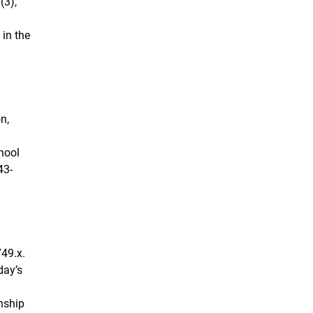
(3),
 in the
n,
chool
43-
749.x.
day’s
onship