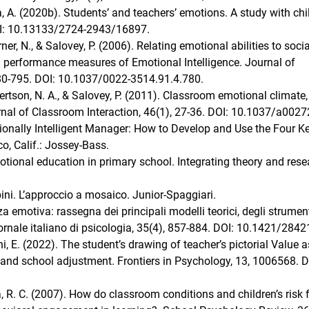
cia, A. (2020b). Students’ and teachers’ emotions. A study with chi
OI: 10.13133/2724-2943/16897.
erner, N., & Salovey, P. (2006). Relating emotional abilities to socia
d performance measures of Emotional Intelligence. Journal of
780-795. DOI: 10.1037/0022-3514.91.4.780.
Elbertson, N. A., & Salovey, P. (2011). Classroom emotional climate,
urnal of Classroom Interaction, 46(1), 27-36. DOI: 10.1037/a0027
tionally Intelligent Manager: How to Develop and Use the Four K
o, Calif.: Jossey-Bass.
motional education in primary school. Integrating theory and res
bini. L’approccio a mosaico. Junior-Spaggiari.
nza emotiva: rassegna dei principali modelli teorici, degli strument
Giornale italiano di psicologia, 35(4), 857-884. DOI: 10.1421/2842
ni, E. (2022). The student’s drawing of teacher’s pictorial Value a
p and school adjustment. Frontiers in Psychology, 13, 1006568. D
, R. C. (2007). How do classroom conditions and children’s risk 