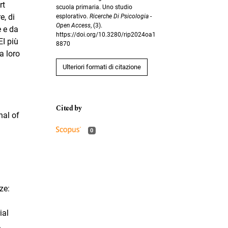
rt
scuola primaria. Uno studio
e, di
esplorativo.
Ricerche Di Psicologia -
Open Access
, (3).
e e da
https://doi.org/10.3280/rip2024oa1
EI più
8870
a loro
Ulteriori formati di citazione
nal of
0
ze:
ial
.