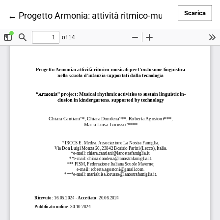
Scar
Scarica
Ritorna ai dettagli dell'articolo
←
Progetto Armonia: attività ritmico-musicali per l'incl