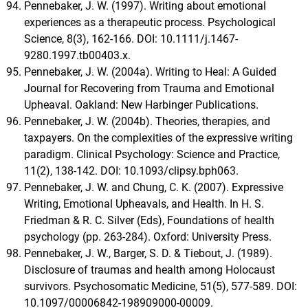
Pennebaker, J. W. (1997). Writing about emotional
experiences as a therapeutic process. Psychological
Science, 8(3), 162-166. DOI: 10.1111/j.1467-
9280.1997.tb00403.x.
Pennebaker, J. W. (2004a). Writing to Heal: A Guided
Journal for Recovering from Trauma and Emotional
Upheaval. Oakland: New Harbinger Publications.
Pennebaker, J. W. (2004b). Theories, therapies, and
taxpayers. On the complexities of the expressive writing
paradigm. Clinical Psychology: Science and Practice,
11(2), 138-142. DOI: 10.1093/clipsy.bph063.
Pennebaker, J. W. and Chung, C. K. (2007). Expressive
Writing, Emotional Upheavals, and Health. In H. S.
Friedman & R. C. Silver (Eds), Foundations of health
psychology (pp. 263-284). Oxford: University Press.
Pennebaker, J. W., Barger, S. D. & Tiebout, J. (1989).
Disclosure of traumas and health among Holocaust
survivors. Psychosomatic Medicine, 51(5), 577-589. DOI:
10.1097/00006842-198909000-00009.