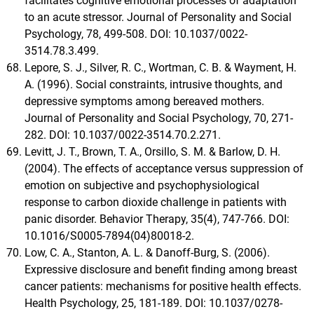
facilitates cognitive emotional processes of adaptation
to an acute stressor. Journal of Personality and Social
Psychology, 78, 499-508. DOI: 10.1037/0022-
3514.78.3.499.
Lepore, S. J., Silver, R. C., Wortman, C. B. & Wayment, H.
A. (1996). Social constraints, intrusive thoughts, and
depressive symptoms among bereaved mothers.
Journal of Personality and Social Psychology, 70, 271-
282. DOI: 10.1037/0022-3514.70.2.271.
Levitt, J. T., Brown, T. A., Orsillo, S. M. & Barlow, D. H.
(2004). The effects of acceptance versus suppression of
emotion on subjective and psychophysiological
response to carbon dioxide challenge in patients with
panic disorder. Behavior Therapy, 35(4), 747-766. DOI:
10.1016/S0005-7894(04)80018-2.
Low, C. A., Stanton, A. L. & Danoff-Burg, S. (2006).
Expressive disclosure and benefit finding among breast
cancer patients: mechanisms for positive health effects.
Health Psychology, 25, 181-189. DOI: 10.1037/0278-