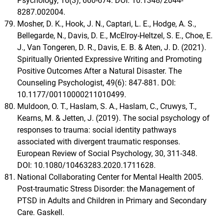
Psychology, 16(3), 660-674. DOI: 10.1348/2044-
8287.002004.
Mosher, D. K., Hook, J. N., Captari, L. E., Hodge, A. S.,
Bellegarde, N., Davis, D. E., McElroy-Heltzel, S. E., Choe, E.
J., Van Tongeren, D. R., Davis, E. B. & Aten, J. D. (2021).
Spiritually Oriented Expressive Writing and Promoting
Positive Outcomes After a Natural Disaster. The
Counseling Psychologist, 49(6): 847-881. DOI:
10.1177/00110000211010499.
Muldoon, O. T., Haslam, S. A., Haslam, C., Cruwys, T.,
Kearns, M. & Jetten, J. (2019). The social psychology of
responses to trauma: social identity pathways
associated with divergent traumatic responses.
European Review of Social Psychology, 30, 311-348.
DOI: 10.1080/10463283.2020.1711628.
National Collaborating Center for Mental Health 2005.
Post-traumatic Stress Disorder: the Management of
PTSD in Adults and Children in Primary and Secondary
Care. Gaskell.