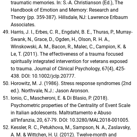
traumatic memories. In: S.-A. Christianson (Ed.), The
Handbook of Emotion and Memory: Research and
Theory (pp. 359-387). Hillsdale, NJ: Lawrence Erlbaum
Associates.
Harris, J. I., Erbes, C. R., Engdahl, B. E., Thuras, P., Murray-
Swank, N., Grace, D., Ogden, H., Olson, R. H. A.,
Winskowski, A. M., Bacon, R., Malec, C., Campion, K. &
Le, T. (2011). The effectiveness of a trauma focused
spiritually integrated intervention for veterans exposed
to trauma. Journal of Clinical Psychology, 67(4), 425-
438. DOI: 10.1002/jclp.20777.
Horowitz, M. J. (1986). Stress response syndromes (2nd
ed.). Northvale, N.J.: Jason Aronson.
Ionio, C., Mascheroni, E. & Di Blasio, P. (2018).
Psychometric properties of the Centrality of Event Scale
in Italian adolescents. Maltrattamento e Abuso
all’Infanzia, 20, 67-79. DOI: 10.3280/MAL2018-001005.
Kessler, R. C., Petukhova, M., Sampson, N. A., Zaslavsky,
A. M. & Wittchen, H. U. (2012). Twelve-month and