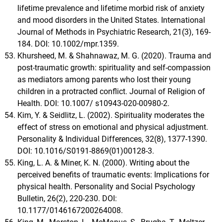
lifetime prevalence and lifetime morbid risk of anxiety
and mood disorders in the United States. International
Journal of Methods in Psychiatric Research, 21(3), 169-
184. DOI: 10.1002/mpr.1359.
Khursheed, M. & Shahnawaz, M. G. (2020). Trauma and
post-traumatic growth: spirituality and self-compassion
as mediators among parents who lost their young
children in a protracted conflict. Journal of Religion of
Health. DOI: 10.1007/ s10943-020-00980-2.
Kim, Y. & Seidlitz, L. (2002). Spirituality moderates the
effect of stress on emotional and physical adjustment.
Personality & Individual Differences, 32(8), 1377-1390.
DOI: 10.1016/S0191-8869(01)00128-3.
King, L. A. & Miner, K. N. (2000). Writing about the
perceived benefits of traumatic events: Implications for
physical health. Personality and Social Psychology
Bulletin, 26(2), 220-230. DOI:
10.1177/0146167200264008.