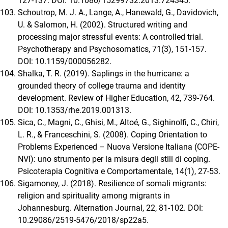
127-137. DOI: 10.1080/15299732.2013.724345.
Schoutrop, M. J. A., Lange, A., Hanewald, G., Davidovich,
U. & Salomon, H. (2002). Structured writing and
processing major stressful events: A controlled trial.
Psychotherapy and Psychosomatics, 71(3), 151-157.
DOI: 10.1159/000056282.
Shalka, T. R. (2019). Saplings in the hurricane: a
grounded theory of college trauma and identity
development. Review of Higher Education, 42, 739-764.
DOI: 10.1353/rhe.2019.001313.
Sica, C., Magni, C., Ghisi, M., Altoé, G., Sighinolfi, C., Chiri,
L. R., & Franceschini, S. (2008). Coping Orientation to
Problems Experienced – Nuova Versione Italiana (COPE-
NVI): uno strumento per la misura degli stili di coping.
Psicoterapia Cognitiva e Comportamentale, 14(1), 27-53.
Sigamoney, J. (2018). Resilience of somali migrants:
religion and spirituality among migrants in
Johannesburg. Alternation Journal, 22, 81-102. DOI:
10.29086/2519-5476/2018/sp22a5.