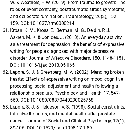
W. & Weathers, F. W. (2019). From trauma to growth: The
roles of event centrality, posttraumatic stress symptoms,
and deliberate rumination. Traumatology, 26(2), 152-
159. DOI: 10.1037/trm0000214.
Krpan, K. M., Kross, E., Berman, M. G., Deldin, P. J.,
Askren, M. K. & Jonides, J. (2013). An everyday activity
as a treatment for depression: the benefits of expressive
writing for people diagnosed with major depressive
disorder. Journal of Affective Disorders, 150, 1148-1151.
DOI: 10.1016/j.jad.2013.05.065.
Lepore, S. J. & Greenberg, M. A. (2002). Mending broken
hearts: Effects of expressive writing on mood, cognitive
processing, social adjustment and health following a
relationship breakup. Psychology and Health, 17, 547-
560. DOI: 10.1080/08870440290025768.
Lepore, S. J. & Helgeson, V. S. (1998). Social constraints,
intrusive thoughts, and mental health after prostate
cancer. Journal of Social and Clinical Psychology, 17(1),
89-106. DOI: 10.1521/jscp.1998.17.1.89.