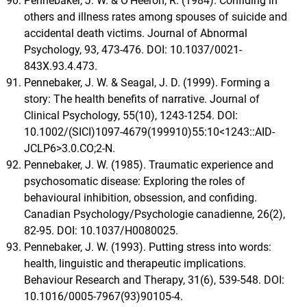
Pennebaker, J. W. & O’Heeron, R. (1984). Confiding in
others and illness rates among spouses of suicide and
accidental death victims. Journal of Abnormal
Psychology, 93, 473-476. DOI: 10.1037/0021-
843X.93.4.473.
Pennebaker, J. W. & Seagal, J. D. (1999). Forming a
story: The health benefits of narrative. Journal of
Clinical Psychology, 55(10), 1243-1254. DOI:
10.1002/(SICI)1097-4679(199910)55:10<1243::AID-
JCLP6>3.0.CO;2-N.
Pennebaker, J. W. (1985). Traumatic experience and
psychosomatic disease: Exploring the roles of
behavioural inhibition, obsession, and confiding.
Canadian Psychology/Psychologie canadienne, 26(2),
82-95. DOI: 10.1037/H0080025.
Pennebaker, J. W. (1993). Putting stress into words:
health, linguistic and therapeutic implications.
Behaviour Research and Therapy, 31(6), 539-548. DOI:
10.1016/0005-7967(93)90105-4.