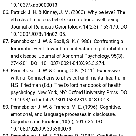
10.1037/xap0000013.
Patrick, J. H. & Kinney, J. M. (2003). Why believe? The
effects of religious beliefs on emotional well-being.
Journal of Religious Gerontology, 14(2-3), 153-170. DOI:
10.1300/J078v14n02_05.
Pennebaker, J. W. & Beall, S. K. (1986). Confronting a
traumatic event: toward an understanding of inhibition
and disease. Journal of Abnormal Psychology, 95(3),
274-281. DOI: 10.1037/0021-843X.95.3.274.
Pennebaker, J. W. & Chung, C. K. (2011). Expressive
writing: Connections to physical and mental health. In:
H.S. Friedman (Ed.), The Oxford handbook of health
psychology. New York, NY: Oxford University Press. DOI:
10.1093/oxfordhb/9780195342819.013.0018.
Pennebaker, J. W. & Francis, M. E. (1996). Cognitive,
emotional, and language processes in disclosure.
Cognition and Emotion, 10(6), 601-626. DOI:
10.1080/026999396380079.