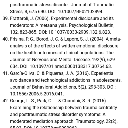
posttraumatic stress disorder. Journal of Traumatic
Stress, 8, 675-690. DOI: 10.1007/BF02102894.
Frattaroli, J. (2006). Experimental disclosure and its
moderators: A metaanalysis. Psychological Bulletin,
132, 823-865. DOI: 10.1037/0033-2909.132.6.823.
Frisina, P. G., Borod, J. C. & Lepore, S. J. (2004). A meta-
analysis of the effects of written emotional disclosure
on the health outcomes of clinical populations. The
Journal of Nervous and Mental Disease, 192(9), 629-
634. DOI: 10.1097/01.nmd.0000138317.30764.63.
García-Oliva, C. & Piqueras, J. A. (2016). Experiential
avoidance and technological addictions in adolescents.
Journal of Behavioral Addictions, 5(2), 293-303. DOI:
10.1556/2006.5.2016.041.
George, L. S., Park, C. L. & Chaudoir, S. R. (2016).
Examining the relationship between trauma centrality
and posttraumatic stress disorder symptoms: A
moderated mediation approach. Traumatology, 22(2),