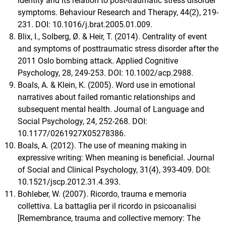
identity and its relation to post-traumatic stress disorder
symptoms. Behaviour Research and Therapy, 44(2), 219-
231. DOI: 10.1016/j.brat.2005.01.009.
Blix, I., Solberg, Ø. & Heir, T. (2014). Centrality of event
and symptoms of posttraumatic stress disorder after the
2011 Oslo bombing attack. Applied Cognitive
Psychology, 28, 249-253. DOI: 10.1002/acp.2988.
Boals, A. & Klein, K. (2005). Word use in emotional
narratives about failed romantic relationships and
subsequent mental health. Journal of Language and
Social Psychology, 24, 252-268. DOI:
10.1177/0261927X05278386.
Boals, A. (2012). The use of meaning making in
expressive writing: When meaning is beneficial. Journal
of Social and Clinical Psychology, 31(4), 393-409. DOI:
10.1521/jscp.2012.31.4.393.
Bohleber, W. (2007). Ricordo, trauma e memoria
collettiva. La battaglia per il ricordo in psicoanalisi
[Remembrance, trauma and collective memory: The