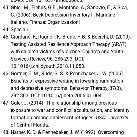
85-93. DOI: 10.1037/trm0000063.
Ghisi, M., Flebus, G.B., Montano, A., Sanavio, E., & Sica,
C. (2006). Beck Depression Inventory-II. Manuale
italiano. Firenze: Organizzazioni
Speciali.
Giordano, F., Ragnoli, F., Bruno, F. B. & Boerchi, D. (2019).
Testing Assisted Resilience Approach Therapy (ARAT)
with children victims of violence. Children and Youth
Services Review, 96, 286-293. DOI:
10.1016/j.childyouth.2018.11.050.
Gortner, E. M., Rude, S. S. & Pennebaker, J. W. (2006).
Benefits of expressive writing in lowering rumination
and depressive symptoms. Behavior Therapy, 37(3),
292-303. DOI: 10.1016/j.beth.2006.01.004.
Guler, J. (2014). The relationship among previous
exposure to war and conflict, acculturation, and identity
formation among adolescent refugees. USA: University
of Central Florida.
Harber, K. D. & Pennebaker, J. W. (1992). Overcoming