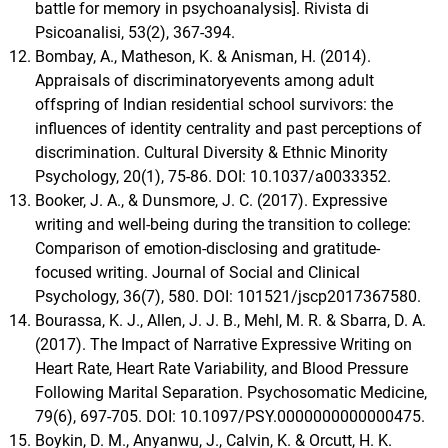
battle for memory in psychoanalysis]. Rivista di
Psicoanalisi, 53(2), 367-394.
Bombay, A., Matheson, K. & Anisman, H. (2014).
Appraisals of discriminatoryevents among adult
offspring of Indian residential school survivors: the
influences of identity centrality and past perceptions of
discrimination. Cultural Diversity & Ethnic Minority
Psychology, 20(1), 75-86. DOI: 10.1037/a0033352.
Booker, J. A., & Dunsmore, J. C. (2017). Expressive
writing and well-being during the transition to college:
Comparison of emotion-disclosing and gratitude-
focused writing. Journal of Social and Clinical
Psychology, 36(7), 580. DOI: 101521/jscp2017367580.
Bourassa, K. J., Allen, J. J. B., Mehl, M. R. & Sbarra, D. A.
(2017). The Impact of Narrative Expressive Writing on
Heart Rate, Heart Rate Variability, and Blood Pressure
Following Marital Separation. Psychosomatic Medicine,
79(6), 697-705. DOI: 10.1097/PSY.0000000000000475.
Boykin, D. M., Anyanwu, J., Calvin, K. & Orcutt, H. K.