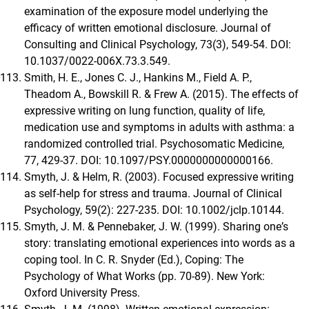
examination of the exposure model underlying the
efficacy of written emotional disclosure. Journal of
Consulting and Clinical Psychology, 73(3), 549-54. DOI:
10.1037/0022-006X.73.3.549.
Smith, H. E., Jones C. J., Hankins M., Field A. P.,
Theadom A., Bowskill R. & Frew A. (2015). The effects of
expressive writing on lung function, quality of life,
medication use and symptoms in adults with asthma: a
randomized controlled trial. Psychosomatic Medicine,
77, 429-37. DOI: 10.1097/PSY.0000000000000166.
Smyth, J. & Helm, R. (2003). Focused expressive writing
as self-help for stress and trauma. Journal of Clinical
Psychology, 59(2): 227-235. DOI: 10.1002/jclp.10144.
Smyth, J. M. & Pennebaker, J. W. (1999). Sharing oneʼs
story: translating emotional experiences into words as a
coping tool. In C. R. Snyder (Ed.), Coping: The
Psychology of What Works (pp. 70-89). New York:
Oxford University Press.