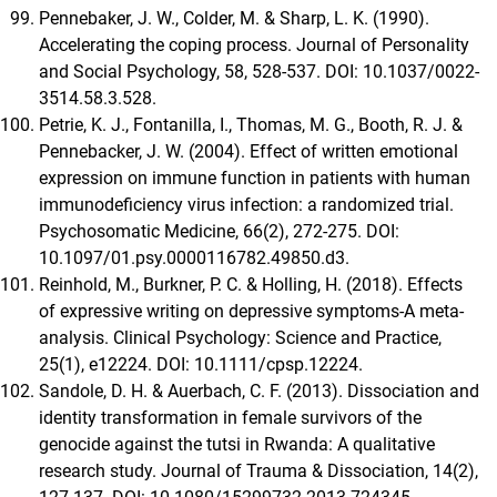
Pennebaker, J. W., Colder, M. & Sharp, L. K. (1990).
Accelerating the coping process. Journal of Personality
and Social Psychology, 58, 528-537. DOI: 10.1037/0022-
3514.58.3.528.
Petrie, K. J., Fontanilla, I., Thomas, M. G., Booth, R. J. &
Pennebacker, J. W. (2004). Effect of written emotional
expression on immune function in patients with human
immunodeficiency virus infection: a randomized trial.
Psychosomatic Medicine, 66(2), 272-275. DOI:
10.1097/01.psy.0000116782.49850.d3.
Reinhold, M., Burkner, P. C. & Holling, H. (2018). Effects
of expressive writing on depressive symptoms-A meta-
analysis. Clinical Psychology: Science and Practice,
25(1), e12224. DOI: 10.1111/cpsp.12224.
Sandole, D. H. & Auerbach, C. F. (2013). Dissociation and
identity transformation in female survivors of the
genocide against the tutsi in Rwanda: A qualitative
research study. Journal of Trauma & Dissociation, 14(2),