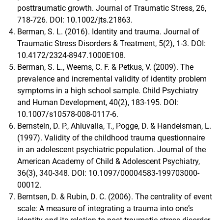
posttraumatic growth. Journal of Traumatic Stress, 26,
718-726. DOI: 10.1002/jts.21863.
Berman, S. L. (2016). Identity and trauma. Journal of
Traumatic Stress Disorders & Treatment, 5(2), 1-3. DOI:
10.4172/2324-8947.1000E108.
Berman, S. L., Weems, C. F. & Petkus, V. (2009). The
prevalence and incremental validity of identity problem
symptoms in a high school sample. Child Psychiatry
and Human Development, 40(2), 183-195. DOI:
10.1007/s10578-008-0117-6.
Bernstein, D. P., Ahluvalia, T., Pogge, D. & Handelsman, L.
(1997). Validity of the childhood trauma questionnaire
in an adolescent psychiatric population. Journal of the
American Academy of Child & Adolescent Psychiatry,
36(3), 340-348. DOI: 10.1097/00004583-199703000-
00012.
Berntsen, D. & Rubin, D. C. (2006). The centrality of event
scale: A measure of integrating a trauma into oneʼs