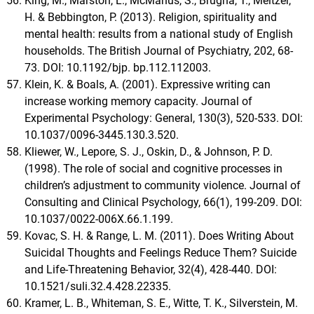
King, M., Marston, L., McManus, S., Brugha, T., Meltzer,
H. & Bebbington, P. (2013). Religion, spirituality and
mental health: results from a national study of English
households. The British Journal of Psychiatry, 202, 68-
73. DOI: 10.1192/bjp. bp.112.112003.
Klein, K. & Boals, A. (2001). Expressive writing can
increase working memory capacity. Journal of
Experimental Psychology: General, 130(3), 520-533. DOI:
10.1037/0096-3445.130.3.520.
Kliewer, W., Lepore, S. J., Oskin, D., & Johnson, P. D.
(1998). The role of social and cognitive processes in
children’s adjustment to community violence. Journal of
Consulting and Clinical Psychology, 66(1), 199-209. DOI:
10.1037/0022-006X.66.1.199.
Kovac, S. H. & Range, L. M. (2011). Does Writing About
Suicidal Thoughts and Feelings Reduce Them? Suicide
and Life-Threatening Behavior, 32(4), 428-440. DOI:
10.1521/suli.32.4.428.22335.
Kramer, L. B., Whiteman, S. E., Witte, T. K., Silverstein, M.