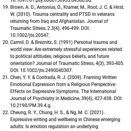
10.1097/01.psy.0000156933.04566.bd.
Brown, A. D., Antonius, D., Kramer, M., Root, J. C. & Hirst,
W. (2010). Trauma centrality and PTSD in veterans
returning from Iraq and Afghanistan. Journal of
Traumatic Stress, 2 3(4), 496-499. DOI:
10.1002/jts.20547.
Carmil, D. & Breznitz, S. (1991) Personal trauma and
world view: Are extremely stressful experiences related
to political attitudes, religious beliefs, and future
orientation? Journal of Traumatic Stress, 4(3), 393-405.
DOI: 10.1002/jts.2490040307.
Chen, Y. Y. & Contrada, R. J. (2009). Framing Written
Emotional Expression from a Religious Perspective:
Effects on Depressive Symptoms. The International
Journal of Psychiatry in Medicine, 39(4), 427-438. DOI:
10.2190/PM.39.4.g.
Cheung, R. Y., Chung, H. S., & Ng, M. C. (2021).
Expressive writing and wellbeing in Chinese emerging
adults: Is emotion regulation an underlying