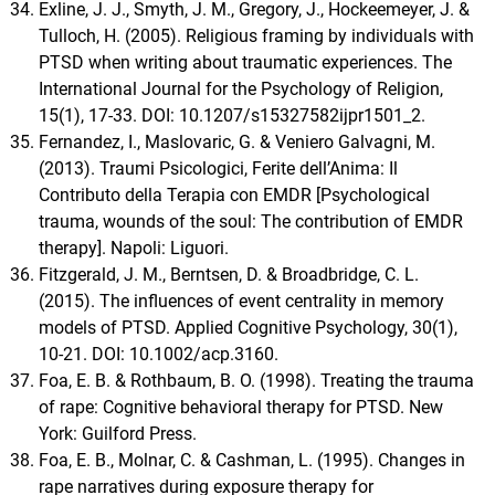
Exline, J. J., Smyth, J. M., Gregory, J., Hockeemeyer, J. &
Tulloch, H. (2005). Religious framing by individuals with
PTSD when writing about traumatic experiences. The
International Journal for the Psychology of Religion,
15(1), 17-33. DOI: 10.1207/s15327582ijpr1501_2.
Fernandez, I., Maslovaric, G. & Veniero Galvagni, M.
(2013). Traumi Psicologici, Ferite dell’Anima: Il
Contributo della Terapia con EMDR [Psychological
trauma, wounds of the soul: The contribution of EMDR
therapy]. Napoli: Liguori.
Fitzgerald, J. M., Berntsen, D. & Broadbridge, C. L.
(2015). The influences of event centrality in memory
models of PTSD. Applied Cognitive Psychology, 30(1),
10-21. DOI: 10.1002/acp.3160.
Foa, E. B. & Rothbaum, B. O. (1998). Treating the trauma
of rape: Cognitive behavioral therapy for PTSD. New
York: Guilford Press.
Foa, E. B., Molnar, C. & Cashman, L. (1995). Changes in
rape narratives during exposure therapy for