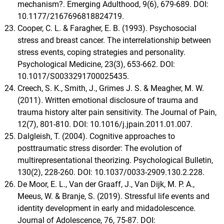
mechanism?. Emerging Adulthood, 9(6), 679-689. DOI:
10.1177/2167696818824719.
Cooper, C. L. & Faragher, E. B. (1993). Psychosocial
stress and breast cancer. The interrelationship between
stress events, coping strategies and personality.
Psychological Medicine, 23(3), 653-662. DOI:
10.1017/S0033291700025435.
Creech, S. K., Smith, J., Grimes J. S. & Meagher, M. W.
(2011). Written emotional disclosure of trauma and
trauma history alter pain sensitivity. The Journal of Pain,
12(7), 801-810. DOI: 10.1016/j.jpain.2011.01.007.
Dalgleish, T. (2004). Cognitive approaches to
posttraumatic stress disorder: The evolution of
multirepresentational theorizing. Psychological Bulletin,
130(2), 228-260. DOI: 10.1037/0033-2909.130.2.228.
De Moor, E. L., Van der Graaff, J., Van Dijk, M. P. A.,
Meeus, W. & Branje, S. (2019). Stressful life events and
identity development in early and midadolescence.
Journal of Adolescence, 76, 75-87. DOI: