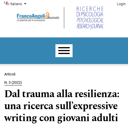
Menu di amministrazione
Salta al menu principale di navigazione
Salta al contenuto principale
Salta al piè di pagina del sito
Cambia la lingua. La lingua corrente è:
Italiano
Login
Menu principale
Articoli
N. 3 (2022)
Dal trauma alla resilienza:
una ricerca sull’expressive
writing con giovani adulti