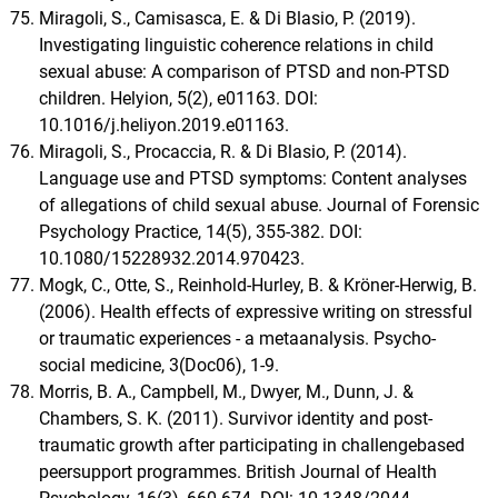
Miragoli, S., Camisasca, E. & Di Blasio, P. (2019).
Investigating linguistic coherence relations in child
sexual abuse: A comparison of PTSD and non-PTSD
children. Helyion, 5(2), e01163. DOI:
10.1016/j.heliyon.2019.e01163.
Miragoli, S., Procaccia, R. & Di Blasio, P. (2014).
Language use and PTSD symptoms: Content analyses
of allegations of child sexual abuse. Journal of Forensic
Psychology Practice, 14(5), 355-382. DOI:
10.1080/15228932.2014.970423.
Mogk, C., Otte, S., Reinhold-Hurley, B. & Kröner-Herwig, B.
(2006). Health effects of expressive writing on stressful
or traumatic experiences - a metaanalysis. Psycho-
social medicine, 3(Doc06), 1-9.
Morris, B. A., Campbell, M., Dwyer, M., Dunn, J. &
Chambers, S. K. (2011). Survivor identity and post-
traumatic growth after participating in challengebased
peersupport programmes. British Journal of Health