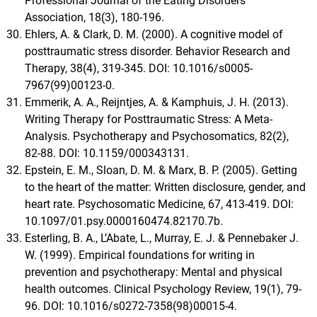
Professional Journal of the Eating Disorders
Association, 18(3), 180-196.
Ehlers, A. & Clark, D. M. (2000). A cognitive model of
posttraumatic stress disorder. Behavior Research and
Therapy, 38(4), 319-345. DOI: 10.1016/s0005-
7967(99)00123-0.
Emmerik, A. A., Reijntjes, A. & Kamphuis, J. H. (2013).
Writing Therapy for Posttraumatic Stress: A Meta-
Analysis. Psychotherapy and Psychosomatics, 82(2),
82-88. DOI: 10.1159/000343131.
Epstein, E. M., Sloan, D. M. & Marx, B. P. (2005). Getting
to the heart of the matter: Written disclosure, gender, and
heart rate. Psychosomatic Medicine, 67, 413-419. DOI:
10.1097/01.psy.0000160474.82170.7b.
Esterling, B. A., L’Abate, L., Murray, E. J. & Pennebaker J.
W. (1999). Empirical foundations for writing in
prevention and psychotherapy: Mental and physical
health outcomes. Clinical Psychology Review, 19(1), 79-
96. DOI: 10.1016/s0272-7358(98)00015-4.