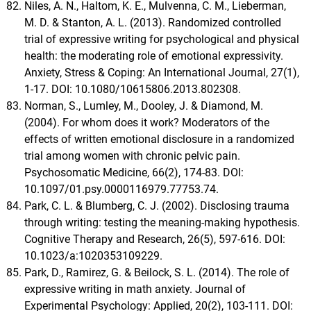
Niles, A. N., Haltom, K. E., Mulvenna, C. M., Lieberman,
M. D. & Stanton, A. L. (2013). Randomized controlled
trial of expressive writing for psychological and physical
health: the moderating role of emotional expressivity.
Anxiety, Stress & Coping: An International Journal, 27(1),
1-17. DOI: 10.1080/10615806.2013.802308.
Norman, S., Lumley, M., Dooley, J. & Diamond, M.
(2004). For whom does it work? Moderators of the
effects of written emotional disclosure in a randomized
trial among women with chronic pelvic pain.
Psychosomatic Medicine, 66(2), 174-83. DOI:
10.1097/01.psy.0000116979.77753.74.
Park, C. L. & Blumberg, C. J. (2002). Disclosing trauma
through writing: testing the meaning-making hypothesis.
Cognitive Therapy and Research, 26(5), 597-616. DOI:
10.1023/a:1020353109229.
Park, D., Ramirez, G. & Beilock, S. L. (2014). The role of
expressive writing in math anxiety. Journal of
Experimental Psychology: Applied, 20(2), 103-111. DOI: