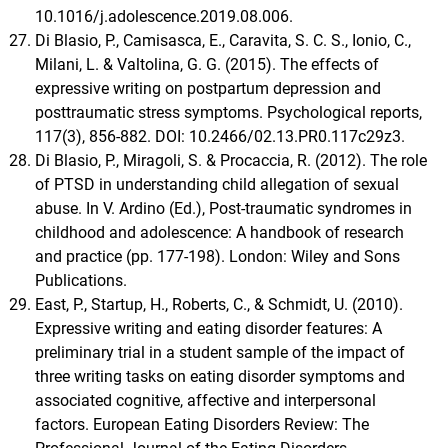
10.1016/j.adolescence.2019.08.006.
Di Blasio, P., Camisasca, E., Caravita, S. C. S., Ionio, C.,
Milani, L. & Valtolina, G. G. (2015). The effects of
expressive writing on postpartum depression and
posttraumatic stress symptoms. Psychological reports,
117(3), 856-882. DOI: 10.2466/02.13.PR0.117c29z3.
Di Blasio, P., Miragoli, S. & Procaccia, R. (2012). The role
of PTSD in understanding child allegation of sexual
abuse. In V. Ardino (Ed.), Post-traumatic syndromes in
childhood and adolescence: A handbook of research
and practice (pp. 177-198). London: Wiley and Sons
Publications.
East, P., Startup, H., Roberts, C., & Schmidt, U. (2010).
Expressive writing and eating disorder features: A
preliminary trial in a student sample of the impact of
three writing tasks on eating disorder symptoms and
associated cognitive, affective and interpersonal
factors. European Eating Disorders Review: The