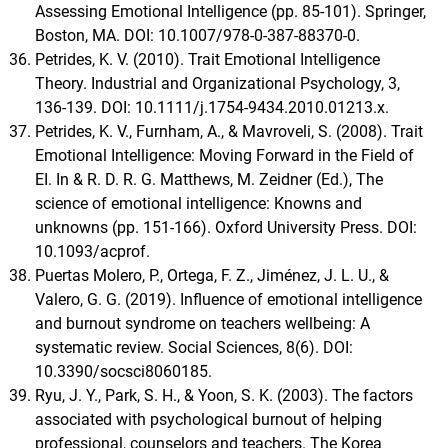
Assessing Emotional Intelligence (pp. 85-101). Springer,
Boston, MA. DOI: 10.1007/978-0-387-88370-0.
Petrides, K. V. (2010). Trait Emotional Intelligence
Theory. Industrial and Organizational Psychology, 3,
136-139. DOI: 10.1111/j.1754-9434.2010.01213.x.
Petrides, K. V., Furnham, A., & Mavroveli, S. (2008). Trait
Emotional Intelligence: Moving Forward in the Field of
EI. In & R. D. R. G. Matthews, M. Zeidner (Ed.), The
science of emotional intelligence: Knowns and
unknowns (pp. 151-166). Oxford University Press. DOI:
10.1093/acprof.
Puertas Molero, P., Ortega, F. Z., Jiménez, J. L. U., &
Valero, G. G. (2019). Influence of emotional intelligence
and burnout syndrome on teachers wellbeing: A
systematic review. Social Sciences, 8(6). DOI:
10.3390/socsci8060185.
Ryu, J. Y., Park, S. H., & Yoon, S. K. (2003). The factors
associated with psychological burnout of helping
professional, counselors and teachers. The Korea