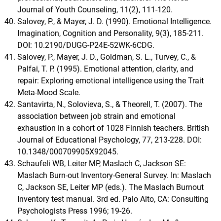
Journal of Youth Counseling, 11(2), 111-120.
Salovey, P., & Mayer, J. D. (1990). Emotional Intelligence.
Imagination, Cognition and Personality, 9(3), 185-211.
DOI: 10.2190/DUGG-P24E-52WK-6CDG.
Salovey, P., Mayer, J. D., Goldman, S. L., Turvey, C., &
Palfai, T. P. (1995). Emotional attention, clarity, and
repair: Exploring emotional intelligence using the Trait
Meta-Mood Scale.
Santavirta, N., Solovieva, S., & Theorell, T. (2007). The
association between job strain and emotional
exhaustion in a cohort of 1028 Finnish teachers. British
Journal of Educational Psychology, 77, 213-228. DOI:
10.1348/000709905X92045.
Schaufeli WB, Leiter MP, Maslach C, Jackson SE:
Maslach Burn-out Inventory-General Survey. In: Maslach
C, Jackson SE, Leiter MP (eds.). The Maslach Burnout
Inventory test manual. 3rd ed. Palo Alto, CA: Consulting
Psychologists Press 1996; 19-26.