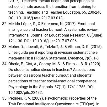
(2017). Teachers’ mental health and perceptions of
school climate across the transition from training to
teaching. Teaching and Teacher Education, 65, 230-240.
DOI: 10.1016/j.tate.2017.03.018.
Mérida-López, S., & Extremera, N. (2017). Emotional
intelligence and teacher burnout: A systematic review.
International Journal of Educational Research, 85(June),
121-130. DOI: 10.1016/j.ijer.2017.07.006.
Moher, D., Liberati, A., Tetzlaff, J., & Altman, D. G. (2015).
Linee guida per il reporting di revisioni sistematiche e
meta-analisi: il PRISMA Statement. Evidence, 7(6), 1-8.
Oberle, E., Gist, A., Cooray, M. S., & Pinto, J. B. R. (2020).
Do students notice stress in teachers? Associations
between classroom teacher burnout and students’
perceptions of teacher social-emotional competence.
Psychology in the Schools, 57(11), 1741-1756. DOI:
10.1002/pits.22432.
Petrides, K. V. (2009). Psychometric Properties of the
Trait Emotional Intelligence Questionnaire (TEIQue). In