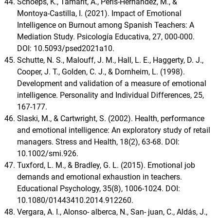
Schoeps, K., Tamarit, A., Peris-Hernández, M., &
Montoya-Castilla, I. (2021). Impact of Emotional
Intelligence on Burnout among Spanish Teachers: A
Mediation Study. Psicología Educativa, 27, 000-000.
DOI: 10.5093/psed2021a10.
Schutte, N. S., Malouff, J. M., Hall, L. E., Haggerty, D. J.,
Cooper, J. T., Golden, C. J., & Dornheim, L. (1998).
Development and validation of a measure of emotional
intelligence. Personality and Individual Differences, 25,
167-177.
Slaski, M., & Cartwright, S. (2002). Health, performance
and emotional intelligence: An exploratory study of retail
managers. Stress and Health, 18(2), 63-68. DOI:
10.1002/smi.926.
Tuxford, L. M., & Bradley, G. L. (2015). Emotional job
demands and emotional exhaustion in teachers.
Educational Psychology, 35(8), 1006-1024. DOI:
10.1080/01443410.2014.912260.
Vergara, A. I., Alonso- alberca, N., San- juan, C., Aldás, J.,