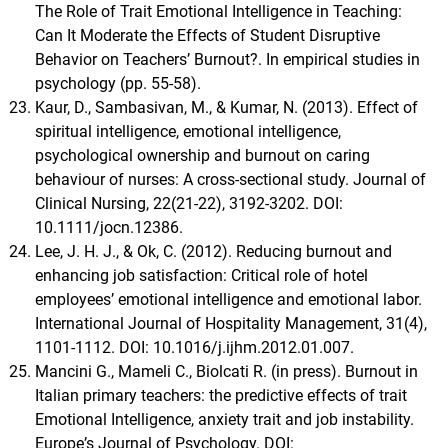
The Role of Trait Emotional Intelligence in Teaching:
Can It Moderate the Effects of Student Disruptive
Behavior on Teachers’ Burnout?. In empirical studies in
psychology (pp. 55-58).
Kaur, D., Sambasivan, M., & Kumar, N. (2013). Effect of
spiritual intelligence, emotional intelligence,
psychological ownership and burnout on caring
behaviour of nurses: A cross-sectional study. Journal of
Clinical Nursing, 22(21-22), 3192-3202. DOI:
10.1111/jocn.12386.
Lee, J. H. J., & Ok, C. (2012). Reducing burnout and
enhancing job satisfaction: Critical role of hotel
employees’ emotional intelligence and emotional labor.
International Journal of Hospitality Management, 31(4),
1101-1112. DOI: 10.1016/j.ijhm.2012.01.007.
Mancini G., Mameli C., Biolcati R. (in press). Burnout in
Italian primary teachers: the predictive effects of trait
Emotional Intelligence, anxiety trait and job instability.
Europeʼs Journal of Psychology. DOI: