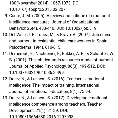
180(November 2014), 1067-1073. DOI:
10.1016/j.sbspro.2015.02.207.
Conte, J. M. (2005). A review and critique of emotional
intelligence measures. Journal of Organizational
Behavior, 26(4), 433-440. DOI: 10.1002/job.319.
Del Valle, J. F., López, M., & Bravo, A. (2007). Job stress
and burnout in residential child care workers in Spain.
Psicothema, 19(4), 610-615.
Demerouti, E., Nachreiner, F., Bakker, A. B., & Schaufeli, W.
B. (2001). The job demands-resources model of burnout.
Journal of Applied Psychology, 86(3), 499-512. DOI:
10.1037/0021-9010.86.3.499.
Dolev, N., & Leshem, S. (2016). Teachers’ emotional
intelligence: The impact of training. International
Journal of Emotional Education, 8(1), 75-94.
Dolev, N., & Leshem, S. (2017). Developing emotional
intelligence competence among teachers. Teacher
Development, 21(1), 21-39. DOI:
10.1080/13664530.2016.1207093.