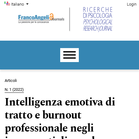
Menu di amministrazione
Salta al menu principale di navigazione
Salta al contenuto principale
Salta al piè di pagina del sito
Cambia la lingua. La lingua corrente è:
Italiano
Login
Menu principale
Articoli
N. 1 (2022)
Intelligenza emotiva di
tratto e burnout
professionale negli