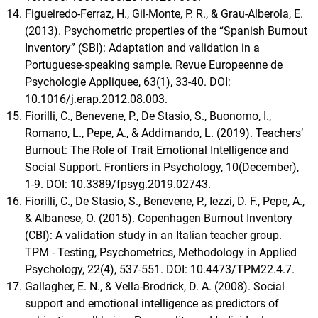
Figueiredo-Ferraz, H., Gil-Monte, P. R., & Grau-Alberola, E.
(2013). Psychometric properties of the “Spanish Burnout
Inventory” (SBI): Adaptation and validation in a
Portuguese-speaking sample. Revue Europeenne de
Psychologie Appliquee, 63(1), 33-40. DOI:
10.1016/j.erap.2012.08.003.
Fiorilli, C., Benevene, P., De Stasio, S., Buonomo, I.,
Romano, L., Pepe, A., & Addimando, L. (2019). Teachers’
Burnout: The Role of Trait Emotional Intelligence and
Social Support. Frontiers in Psychology, 10(December),
1-9. DOI: 10.3389/fpsyg.2019.02743.
Fiorilli, C., De Stasio, S., Benevene, P., Iezzi, D. F., Pepe, A.,
& Albanese, O. (2015). Copenhagen Burnout Inventory
(CBI): A validation study in an Italian teacher group.
TPM - Testing, Psychometrics, Methodology in Applied
Psychology, 22(4), 537-551. DOI: 10.4473/TPM22.4.7.
Gallagher, E. N., & Vella-Brodrick, D. A. (2008). Social
support and emotional intelligence as predictors of