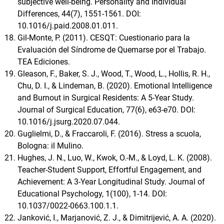
subjective well-being. Personality and Individual
Differences, 44(7), 1551-1561. DOI:
10.1016/j.paid.2008.01.011.
Gil-Monte, P. (2011). CESQT: Cuestionario para la
Evaluación del Síndrome de Quemarse por el Trabajo.
TEA Ediciones.
Gleason, F., Baker, S. J., Wood, T., Wood, L., Hollis, R. H.,
Chu, D. I., & Lindeman, B. (2020). Emotional Intelligence
and Burnout in Surgical Residents: A 5-Year Study.
Journal of Surgical Education, 77(6), e63-e70. DOI:
10.1016/j.jsurg.2020.07.044.
Guglielmi, D., & Fraccaroli, F. (2016). Stress a scuola,
Bologna: il Mulino.
Hughes, J. N., Luo, W., Kwok, O.-M., & Loyd, L. K. (2008).
Teacher-Student Support, Effortful Engagement, and
Achievement: A 3-Year Longitudinal Study. Journal of
Educational Psychology, 1(100), 1-14. DOI:
10.1037/0022-0663.100.1.1.
Janković, I., Marjanović, Z. J., & Dimitrijević, A. A. (2020).