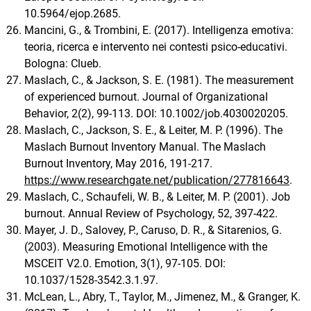
10.5964/ejop.2685.
Mancini, G., & Trombini, E. (2017). Intelligenza emotiva:
teoria, ricerca e intervento nei contesti psico-educativi.
Bologna: Clueb.
Maslach, C., & Jackson, S. E. (1981). The measurement
of experienced burnout. Journal of Organizational
Behavior, 2(2), 99-113. DOI: 10.1002/job.4030020205.
Maslach, C., Jackson, S. E., & Leiter, M. P. (1996). The
Maslach Burnout Inventory Manual. The Maslach
Burnout Inventory, May 2016, 191-217.
https://www.researchgate.net/publication/277816643
.
Maslach, C., Schaufeli, W. B., & Leiter, M. P. (2001). Job
burnout. Annual Review of Psychology, 52, 397-422.
Mayer, J. D., Salovey, P., Caruso, D. R., & Sitarenios, G.
(2003). Measuring Emotional Intelligence with the
MSCEIT V2.0. Emotion, 3(1), 97-105. DOI:
10.1037/1528-3542.3.1.97.
McLean, L., Abry, T., Taylor, M., Jimenez, M., & Granger, K.