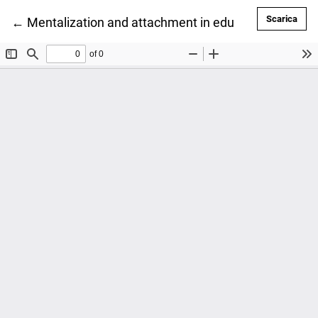
Scar
Scarica
Ritorna ai dettagli dell'articolo
←
Mentalization and attachment in educational relatio