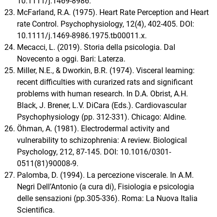
10.1111/j.1469-8986.
McFarland, R.A. (1975). Heart Rate Perception and Heart
rate Control. Psychophysiology, 12(4), 402-405. DOI:
10.1111/j.1469-8986.1975.tb00011.x.
Mecacci, L. (2019). Storia della psicologia. Dal
Novecento a oggi. Bari: Laterza.
Miller, N.E., & Dworkin, B.R. (1974). Visceral learning:
recent difficulties with curarized rats and significant
problems with human research. In D.A. Obrist, A.H.
Black, J. Brener, L.V. DiCara (Eds.). Cardiovascular
Psychophysiology (pp. 312-331). Chicago: Aldine.
Öhman, A. (1981). Electrodermal activity and
vulnerability to schizophrenia: A review. Biological
Psychology, 212, 87-145. DOI: 10.1016/0301-
0511(81)90008-9.
Palomba, D. (1994). La percezione viscerale. In A.M.
Negri DellʼAntonio (a cura di), Fisiologia e psicologia
delle sensazioni (pp.305-336). Roma: La Nuova Italia
Scientifica.