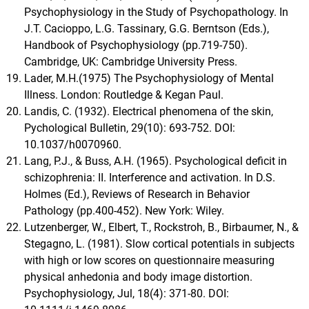
Psychophysiology in the Study of Psychopathology. In
J.T. Cacioppo, L.G. Tassinary, G.G. Berntson (Eds.),
Handbook of Psychophysiology (pp.719-750).
Cambridge, UK: Cambridge University Press.
Lader, M.H.(1975) The Psychophysiology of Mental
Illness. London: Routledge & Kegan Paul.
Landis, C. (1932). Electrical phenomena of the skin,
Pychological Bulletin, 29(10): 693-752. DOI:
10.1037/h0070960.
Lang, P.J., & Buss, A.H. (1965). Psychological deficit in
schizophrenia: II. Interference and activation. In D.S.
Holmes (Ed.), Reviews of Research in Behavior
Pathology (pp.400-452). New York: Wiley.
Lutzenberger, W., Elbert, T., Rockstroh, B., Birbaumer, N., &
Stegagno, L. (1981). Slow cortical potentials in subjects
with high or low scores on questionnaire measuring
physical anhedonia and body image distortion.
Psychophysiology, Jul, 18(4): 371-80. DOI: