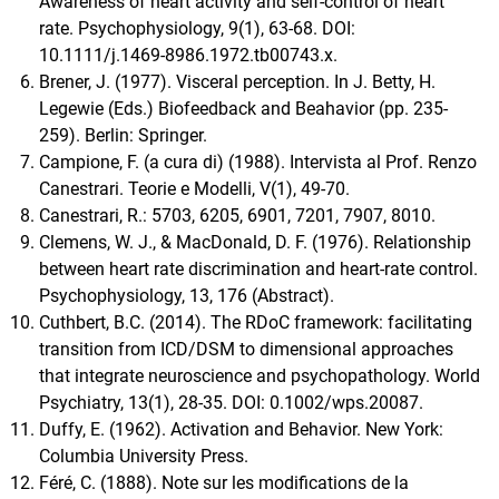
Awareness of heart activity and self-control of heart
rate. Psychophysiology, 9(1), 63-68. DOI:
10.1111/j.1469-8986.1972.tb00743.x.
Brener, J. (1977). Visceral perception. In J. Betty, H.
Legewie (Eds.) Biofeedback and Beahavior (pp. 235-
259). Berlin: Springer.
Campione, F. (a cura di) (1988). Intervista al Prof. Renzo
Canestrari. Teorie e Modelli, V(1), 49-70.
Canestrari, R.: 5703, 6205, 6901, 7201, 7907, 8010.
Clemens, W. J., & MacDonald, D. F. (1976). Relationship
between heart rate discrimination and heart-rate control.
Psychophysiology, 13, 176 (Abstract).
Cuthbert, B.C. (2014). The RDoC framework: facilitating
transition from ICD/DSM to dimensional approaches
that integrate neuroscience and psychopathology. World
Psychiatry, 13(1), 28-35. DOI: 0.1002/wps.20087.
Duffy, E. (1962). Activation and Behavior. New York:
Columbia University Press.
Féré, C. (1888). Note sur les modifications de la