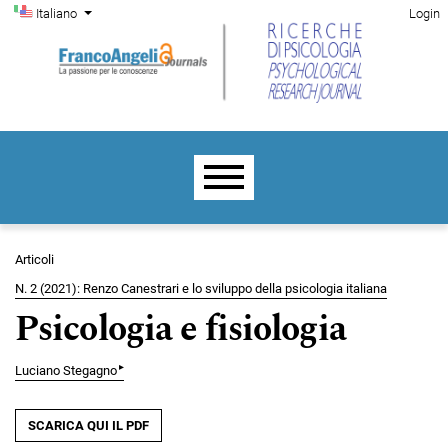
Menu di amministrazione
Salta al menu principale di navigazione
Salta al contenuto principale
Salta al piè di pagina del sito
Cambia la lingua. La lingua corrente è:
Italiano
Login
Menu principale
Articoli
N. 2 (2021): Renzo Canestrari e lo sviluppo della psicologia italiana
Psicologia e fisiologia
▸
Luciano Stegagno
SCARICA QUI IL PDF