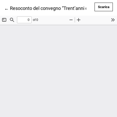
Scar
Scarica
Ritorna ai dettagli dell'articolo
←
Resoconto del convegno “Trent’anni della Legge Quad