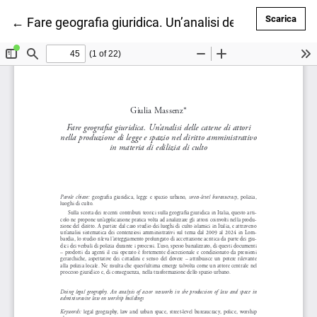
Scar
Scarica
Ritorna ai dettagli dell'articolo
←
Fare geografia giuridica. Un’analisi delle catene di at