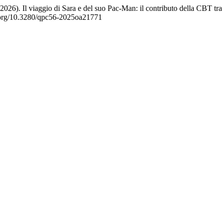
26). Il viaggio di Sara e del suo Pac-Man: il contributo della CBT tra sf
oi.org/10.3280/qpc56-2025oa21771