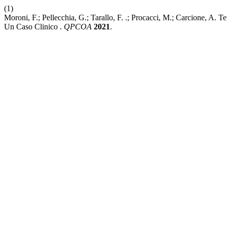
(1)
Moroni, F.; Pellecchia, G.; Tarallo, F. .; Procacci, M.; Carcione, A. 
Un Caso Clinico .
QPCOA
2021
.