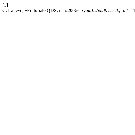
[1]
C. Laneve, «Editoriale QDS, n. 5/2006»,
Quad. didatt. scritt.
, n. 41-