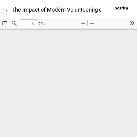
Scar
Scarica
Ritorna ai dettagli dell'articolo
←
The Impact of Modern Volunteering on Local Commu