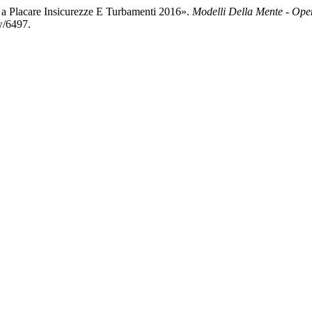
 a Placare Insicurezze E Turbamenti 2016».
Modelli Della Mente - Ope
ew/6497.