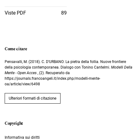
Viste PDF
89
Come citare
Pensavalli, M. (2018). C. D’URBANO: La pietra della follia. Nuove frontiere
della psicologia contemporanea. Dialogo con Tonino Cantelmi.
Modelli Della
Mente - Open Acces
, (2). Recuperato da
https://journals.francoangeli.it/index.php/modelli-mente-
oa/article/view/6498
Ulteriori formati di citazione
Informativa sui diritti