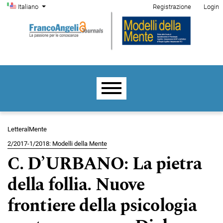
Menu di amministrazione
Salta al menu principale di navigazione
Salta al contenuto principale
Salta al piè di pagina del sito
Cambia la lingua. La lingua corrente è:
Italiano
Registrazione
Login
Menu principale
LetteralMente
2/2017-1/2018: Modelli della Mente
C. D’URBANO: La pietra
della follia. Nuove
frontiere della psicologia