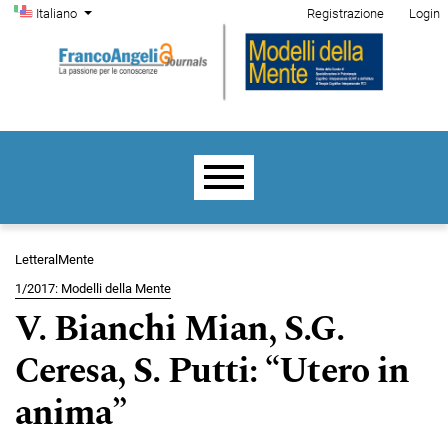
Menu di amministrazione
Salta al menu principale di navigazione
Salta al contenuto principale
Salta al piè di pagina del sito
Cambia la lingua. La lingua corrente è:
Italiano
Registrazione
Login
Menu principale
LetteralMente
1/2017: Modelli della Mente
V. Bianchi Mian, S.G.
Ceresa, S. Putti: “Utero in
anima”