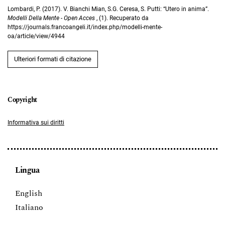
Lombardi, P. (2017). V. Bianchi Mian, S.G. Ceresa, S. Putti: “Utero in anima”.
Modelli Della Mente - Open Acces
, (1). Recuperato da
https://journals.francoangeli.it/index.php/modelli-mente-
oa/article/view/4944
Ulteriori formati di citazione
Informativa sui diritti
Lingua
English
Italiano