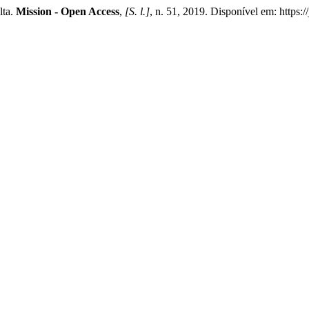
lta.
Mission - Open Access
,
[S. l.]
, n. 51, 2019. Disponível em: https:/