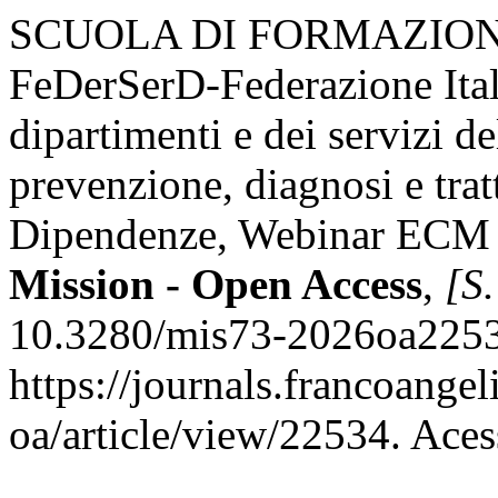
SCUOLA DI FORMAZIONE
FeDerSerD-Federazione Itali
dipartimenti e dei servizi d
prevenzione, diagnosi e trat
Dipendenze, Webinar ECM F
Mission - Open Access
,
[S.
10.3280/mis73-2026oa2253
https://journals.francoangel
oa/article/view/22534. Aces