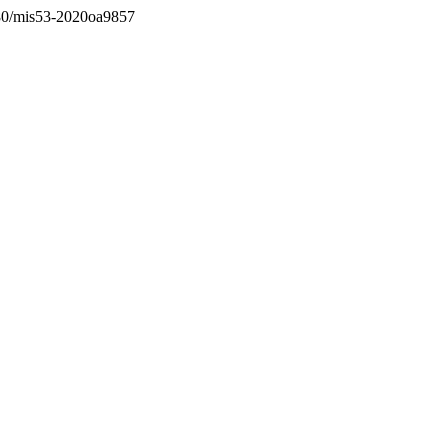
3280/mis53-2020oa9857