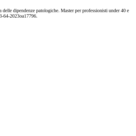
rea delle dipendenze patologiche. Master per professionisti under 40 e
s63-64-2023oa17796.