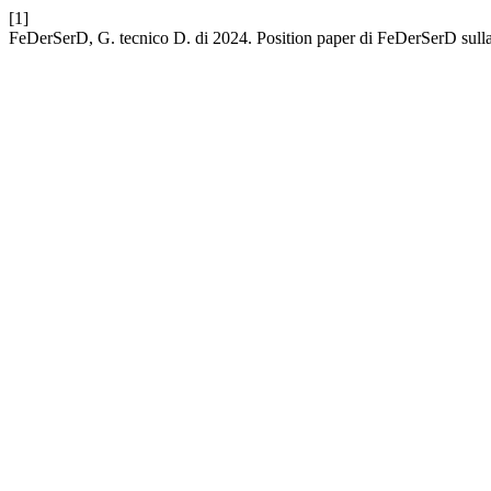
[1]
FeDerSerD, G. tecnico D. di 2024. Position paper di FeDerSerD sulla