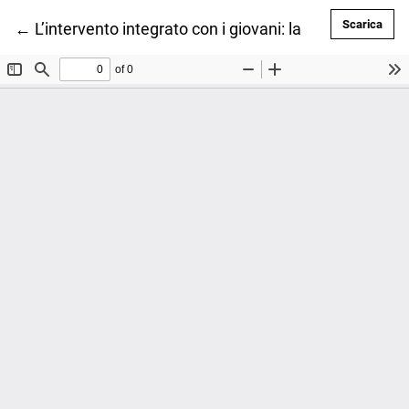
Scar
Scarica
Ritorna ai dettagli dell'articolo
←
L’intervento integrato con i giovani: la collaborazi