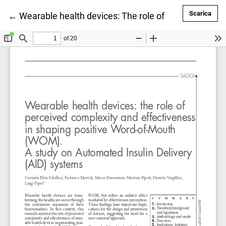
Scar
Scarica
Ritorna ai dettagli dell'articolo
←
Wearable health devices: The role of perceived com