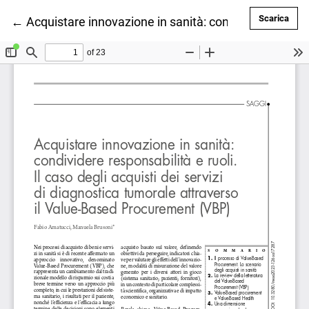
Scar
Scarica
Ritorna ai dettagli dell'articolo
←
Acquistare innovazione in sanità: condividere respons