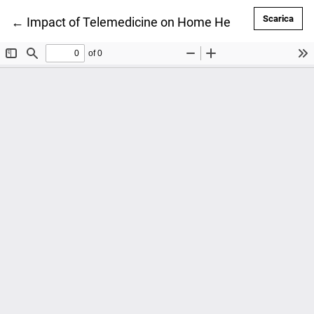
Scar
Scarica
Ritorna ai dettagli dell'articolo
←
Impact of Telemedicine on Home Healthcare: An Emp