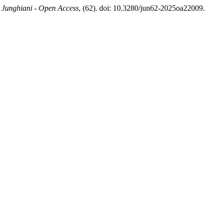
i Junghiani - Open Access
, (62). doi: 10.3280/jun62-2025oa22009.