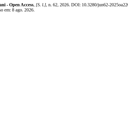
ani - Open Access
,
[S. l.]
, n. 62, 2026. DOI: 10.3280/jun62-2025oa22
sso em: 8 ago. 2026.