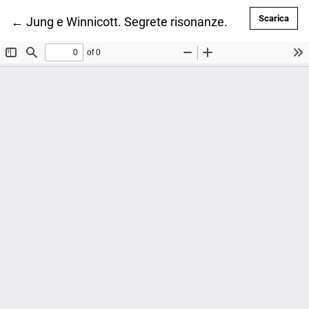
Scar
Scarica
Ritorna ai dettagli dell'articolo
←
Jung e Winnicott. Segrete risonanze. Riflessioni da