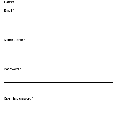
Entra
Email
*
Obbligatorio
Nome utente
*
Obbligatorio
Password
*
Obbligatorio
Ripeti la password
*
Obbligatorio