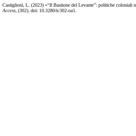
Castiglioni, L. (2023) «“Il Bastione del Levante”: politiche coloniali 
Access
, (302). doi: 10.3280/ic302-oa1.