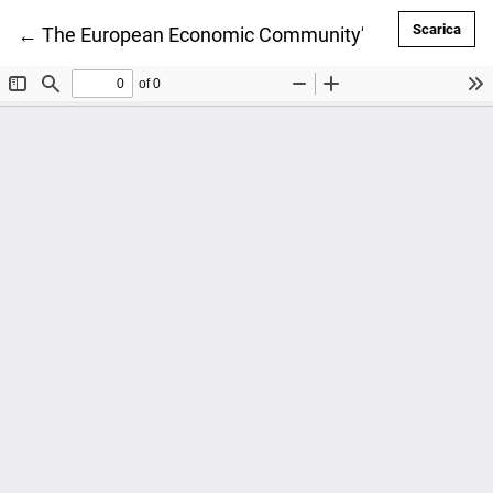
Scar
Scarica
Ritorna ai dettagli dell'articolo
←
The European Economic Community’s regional policy 