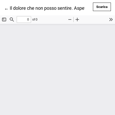
Scar
Scarica
Ritorna ai dettagli dell'articolo
←
Il dolore che non posso sentire. Aspetti clinici e neu