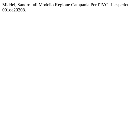
Middei, Sandro. «Il Modello Regione Campania Per l’IVC. L’esper
001oa20208.