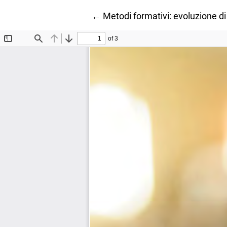
Ritorna ai dettagli dell'articolo
←
Metodi formativi: evoluzione di