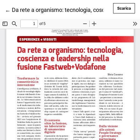
Scar
Scarica
Ritorna ai dettagli dell'articolo
←
Da rete a organismo: tecnologia, coscienza e lead