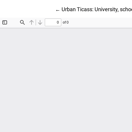
Ritorna ai dettagli dell'articolo
←
Urban Ticass: University, schoo