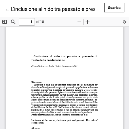
Scar
Scarica
Ritorna ai dettagli dell'articolo
←
L’inclusione al nido tra passato e presente: il ruolo