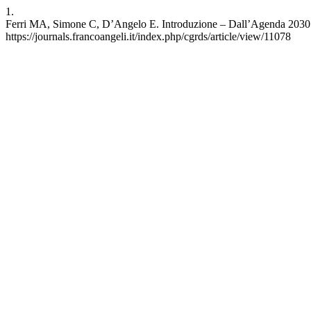
1.
Ferri MA, Simone C, D’Angelo E. Introduzione ‒ Dall’Agenda 2030 all
https://journals.francoangeli.it/index.php/cgrds/article/view/11078