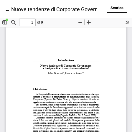
Scar
Scarica
Ritorna ai dettagli dell'articolo
←
Nuove tendenze di Corporate Governance e best pr